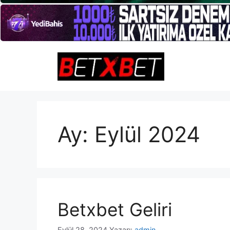
İçeriğe
atla
Ay:
Eylül 2024
Betxbet Geliri
Eylül 28, 2024
Yazarı:
admin