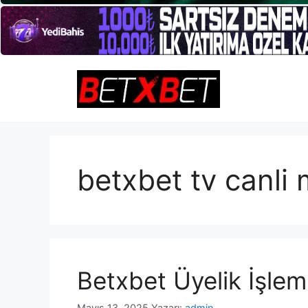
İçeriğe
atla
betxbet tv canli 
Betxbet Üyelik İşlem
Mayıs 13, 2025
Yazarı:
admin