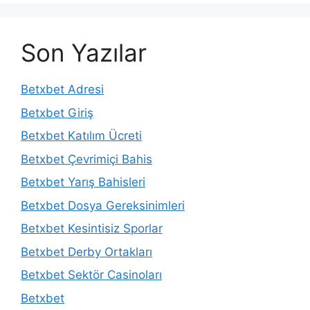
Son Yazılar
Betxbet Adresi
Betxbet Giriş
Betxbet Katılım Ücreti
Betxbet Çevrimiçi Bahis
Betxbet Yarış Bahisleri
Betxbet Dosya Gereksinimleri
Betxbet Kesintisiz Sporlar
Betxbet Derby Ortakları
Betxbet Sektör Casinoları
Betxbet