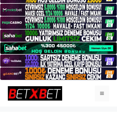
İçeriğe
atla
Menü