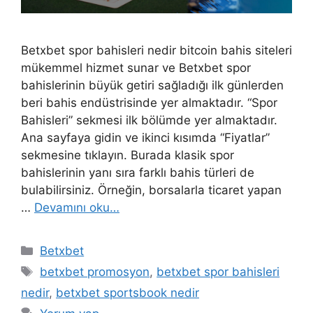
Betxbet spor bahisleri nedir bitcoin bahis siteleri
mükemmel hizmet sunar ve Betxbet spor
bahislerinin büyük getiri sağladığı ilk günlerden
beri bahis endüstrisinde yer almaktadır. “Spor
Bahisleri” sekmesi ilk bölümde yer almaktadır.
Ana sayfaya gidin ve ikinci kısımda “Fiyatlar”
sekmesine tıklayın. Burada klasik spor
bahislerinin yanı sıra farklı bahis türleri de
bulabilirsiniz. Örneğin, borsalarla ticaret yapan
…
Devamını oku…
Kategoriler
Betxbet
Etiketler
betxbet promosyon
,
betxbet spor bahisleri
nedir
,
betxbet sportsbook nedir