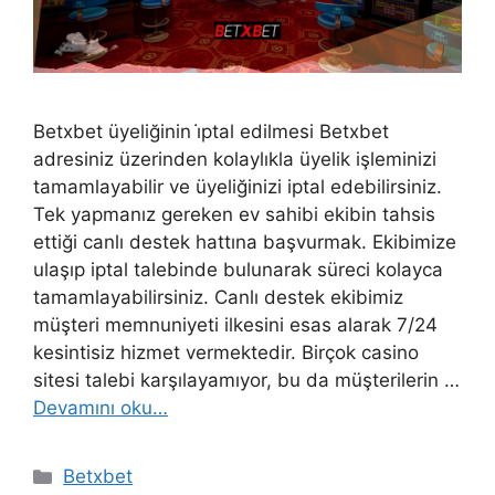
Betxbet üyeliğinin i̇ptal edilmesi Betxbet
adresiniz üzerinden kolaylıkla üyelik işleminizi
tamamlayabilir ve üyeliğinizi iptal edebilirsiniz.
Tek yapmanız gereken ev sahibi ekibin tahsis
ettiği canlı destek hattına başvurmak. Ekibimize
ulaşıp iptal talebinde bulunarak süreci kolayca
tamamlayabilirsiniz. Canlı destek ekibimiz
müşteri memnuniyeti ilkesini esas alarak 7/24
kesintisiz hizmet vermektedir. Birçok casino
sitesi talebi karşılayamıyor, bu da müşterilerin …
Devamını oku…
Kategoriler
Betxbet