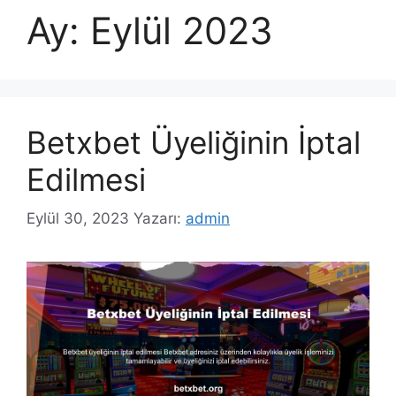
Ay:
Eylül 2023
Betxbet Üyeliğinin İptal
Edilmesi
Eylül 30, 2023
Yazarı:
admin