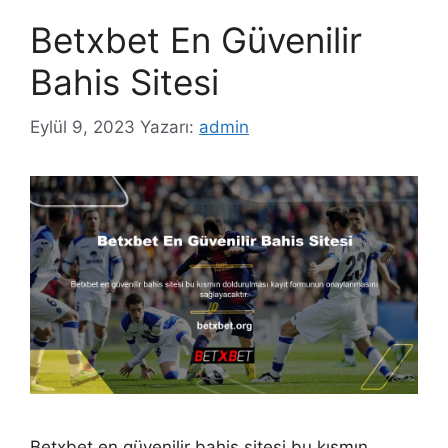
Betxbet En Güvenilir
Bahis Sitesi
Eylül 9, 2023
Yazarı:
admin
Betxbet en güvenilir bahis sitesi bu kısmın