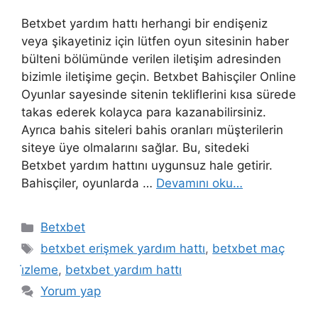
Betxbet yardım hattı herhangi bir endişeniz
veya şikayetiniz için lütfen oyun sitesinin haber
bülteni bölümünde verilen iletişim adresinden
bizimle iletişime geçin. Betxbet Bahisçiler Online
Oyunlar sayesinde sitenin tekliflerini kısa sürede
takas ederek kolayca para kazanabilirsiniz.
Ayrıca bahis siteleri bahis oranları müşterilerin
siteye üye olmalarını sağlar. Bu, sitedeki
Betxbet yardım hattını uygunsuz hale getirir.
Bahisçiler, oyunlarda …
Devamını oku…
Kategoriler
Betxbet
Etiketler
betxbet erişmek yardım hattı
,
betxbet maç
i̇zleme
,
betxbet yardım hattı
Yorum yap