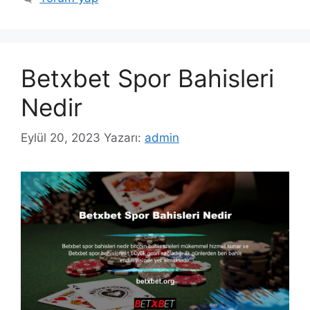
Betxbet Spor Bahisleri
Nedir
Eylül 20, 2023
Yazarı:
admin