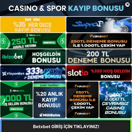
×
Betxbet GİRİŞ İÇİN TIKLAYINIZ!