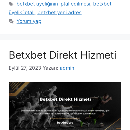
Etiketler
betxbet üyeliğinin i̇ptal edilmesi
,
betxbet
üyelik i̇ptali
,
betxbet yeni adres
Yorum yap
Betxbet Direkt Hizmeti
Eylül 27, 2023
Yazarı:
admin