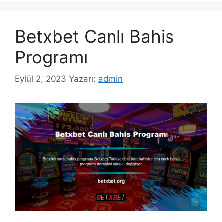
Betxbet Canlı Bahis
Programı
Eylül 2, 2023
Yazarı:
admin