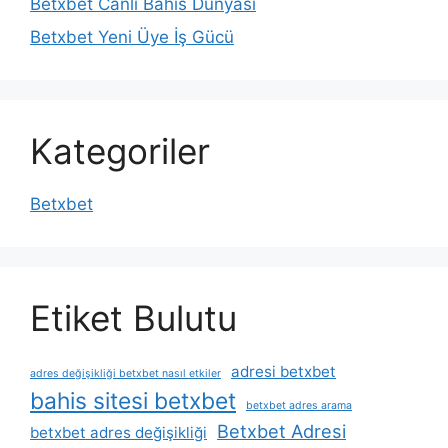
Betxbet Canlı Bahis Dünyası
Betxbet Yeni Üye İş Gücü
Kategoriler
Betxbet
Etiket Bulutu
adresi betxbet
adres değişikliği betxbet nasıl etkiler
bahis sitesi betxbet
betxbet adres arama
Betxbet Adresi
betxbet adres değişikliği