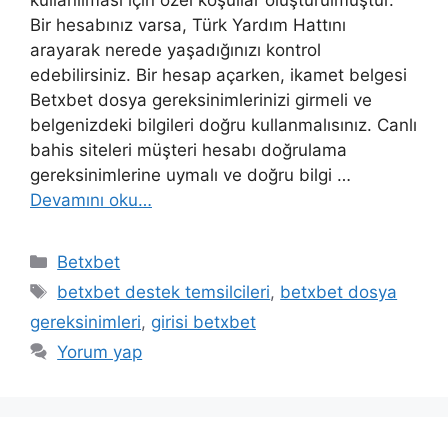
Bir hesabınız varsa, Türk Yardım Hattını
arayarak nerede yaşadığınızı kontrol
edebilirsiniz. Bir hesap açarken, ikamet belgesi
Betxbet dosya gereksinimlerinizi girmeli ve
belgenizdeki bilgileri doğru kullanmalısınız. Canlı
bahis siteleri müşteri hesabı doğrulama
gereksinimlerine uymalı ve doğru bilgi …
Devamını oku…
Kategoriler
Betxbet
Etiketler
betxbet destek temsilcileri
,
betxbet dosya
gereksinimleri
,
girisi betxbet
Yorum yap