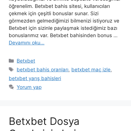
öğrenelim. Betxbet bahis sitesi, kullanıcıları
çekmek için çeşitli bonuslar sunar. Sizi
görmezden gelmediğimizi bilmenizi istiyoruz ve
Betxbet için sizinle paylaşmak istediğimiz bazı
bonuslarımız var. Betxbet bahisinden bonus …
Devamını oku…
Kategoriler
Betxbet
Etiketler
betxbet bahis oranları
,
betxbet maç izle
,
betxbet yarış bahisleri
Yorum yap
Betxbet Dosya