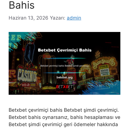
Bahis
Haziran 13, 2026
Yazarı:
admin
Betxbet çevrimiçi bahis Betxbet şimdi çevrimiçi.
Betxbet bahis oynarsanız, bahis hesaplaması ve
Betxbet şimdi çevrimiçi geri ödemeler hakkında