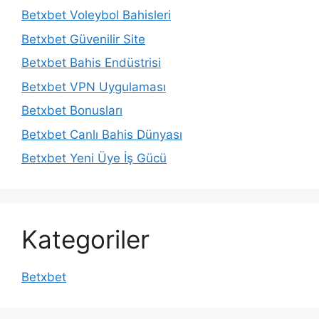
Betxbet Voleybol Bahisleri
Betxbet Güvenilir Site
Betxbet Bahis Endüstrisi
Betxbet VPN Uygulaması
Betxbet Bonusları
Betxbet Canlı Bahis Dünyası
Betxbet Yeni Üye İş Gücü
Kategoriler
Betxbet