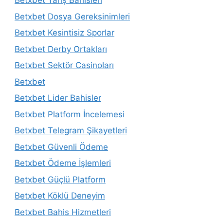
Betxbet Yarış Bahisleri
Betxbet Dosya Gereksinimleri
Betxbet Kesintisiz Sporlar
Betxbet Derby Ortakları
Betxbet Sektör Casinoları
Betxbet
Betxbet Lider Bahisler
Betxbet Platform İncelemesi
Betxbet Telegram Şikayetleri
Betxbet Güvenli Ödeme
Betxbet Ödeme İşlemleri
Betxbet Güçlü Platform
Betxbet Köklü Deneyim
Betxbet Bahis Hizmetleri