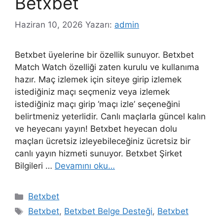
Betxbet
Haziran 10, 2026
Yazarı:
admin
Betxbet üyelerine bir özellik sunuyor. Betxbet
Match Watch özelliği zaten kurulu ve kullanıma
hazır. Maç izlemek için siteye girip izlemek
istediğiniz maçı seçmeniz veya izlemek
istediğiniz maçı girip ‘maçı izle’ seçeneğini
belirtmeniz yeterlidir. Canlı maçlarla güncel kalın
ve heyecanı yayın! Betxbet heyecan dolu
maçları ücretsiz izleyebileceğiniz ücretsiz bir
canlı yayın hizmeti sunuyor. Betxbet Şirket
Bilgileri …
Devamını oku…
Kategoriler
Betxbet
Etiketler
Betxbet
,
Betxbet Belge Desteği
,
Betxbet