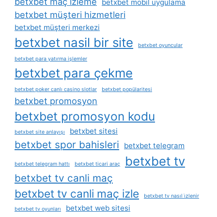
betxbet maç i̇zleme
betxbet mobil uygulama
betxbet müşteri hizmetleri
betxbet müşteri merkezi
betxbet nasil bir site
betxbet oyuncular
betxbet para yatırma işlemler
betxbet para çekme
betxbet poker canlı casino slotlar
betxbet popülaritesi
betxbet promosyon
betxbet promosyon kodu
betxbet sitesi
betxbet site anlayışı
betxbet spor bahisleri
betxbet telegram
betxbet tv
betxbet telegram hattı
betxbet ticari araç
betxbet tv canli maç
betxbet tv canli maç izle
betxbet tv nasıl i̇zlenir
betxbet web sitesi
betxbet tv oyunları