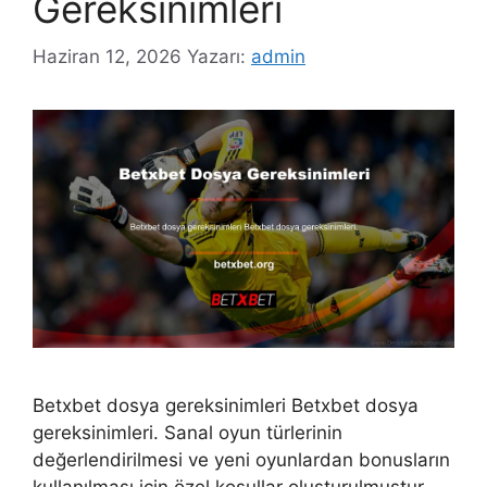
Gereksinimleri
Haziran 12, 2026
Yazarı:
admin
Betxbet dosya gereksinimleri Betxbet dosya
gereksinimleri. Sanal oyun türlerinin
değerlendirilmesi ve yeni oyunlardan bonusların
kullanılması için özel koşullar oluşturulmuştur.