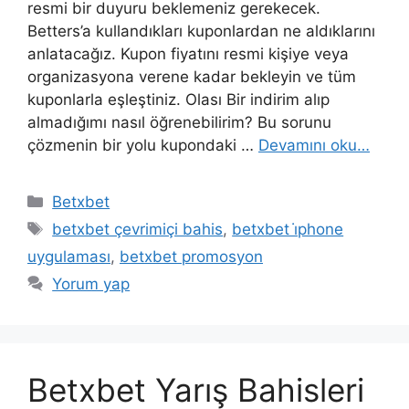
resmi bir duyuru beklemeniz gerekecek.
Betters’a kullandıkları kuponlardan ne aldıklarını
anlatacağız. Kupon fiyatını resmi kişiye veya
organizasyona verene kadar bekleyin ve tüm
kuponlarla eşleştiniz. Olası Bir indirim alıp
almadığımı nasıl öğrenebilirim? Bu sorunu
çözmenin bir yolu kupondaki …
Devamını oku…
Kategoriler
Betxbet
Etiketler
betxbet çevrimiçi bahis
,
betxbet i̇phone
uygulaması
,
betxbet promosyon
Yorum yap
Betxbet Yarış Bahisleri