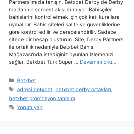
Partners’ımızla tanışın. Betxbet Derby de Derby
maçlarının serbest akışı sunuyor. Bahisçiler
bahislerini kontrol etmek için çok katı kurallara
uymalıdır. Bahis siteleri kalite ve güvenliklerine
göre kontrol edilir ve derecelendirilir. Sadece
sitede bir hesap oluşturun. Site, Derby Partners
ile ortaklık nedeniyle Betxbet Bahis
Mağazası’nda istediğiniz oyunları izlemenizi
sağlar. Betxbet Türk Süper …
Devamını oku…
Kategoriler
Betxbet
Etiketler
adresi betxbet
,
betxbet derby ortakları
,
betxbet promosyon tanıtımı
Yorum yap