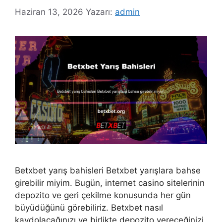
Haziran 13, 2026
Yazarı:
admin
Betxbet yarış bahisleri Betxbet yarışlara bahse
girebilir miyim. Bugün, internet casino sitelerinin
depozito ve geri çekilme konusunda her gün
büyüdüğünü görebiliriz. Betxbet nasıl
kaydolacağınızı ve birlikte depozito vereceğinizi