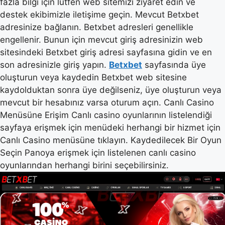
fazla bilgi için lütfen web sitemizi ziyaret edin ve
destek ekibimizle iletişime geçin. Mevcut Betxbet
adresinize bağlanın. Betxbet adresleri genellikle
engellenir. Bunun için mevcut giriş adresinizin web
sitesindeki Betxbet giriş adresi sayfasına gidin ve en
son adresinizle giriş yapın.
Betxbet
sayfasında üye
oluşturun veya kaydedin Betxbet web sitesine
kaydolduktan sonra üye değilseniz, üye oluşturun veya
mevcut bir hesabınız varsa oturum açın. Canlı Casino
Menüsüne Erişim Canlı casino oyunlarının listelendiği
sayfaya erişmek için menüdeki herhangi bir hizmet için
Canlı Casino menüsüne tıklayın. Kaydedilecek Bir Oyun
Seçin Panoya erişmek için listelenen canlı casino
oyunlarından herhangi birini seçebilirsiniz.