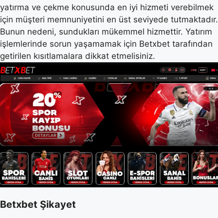
yatırma ve çekme konusunda en iyi hizmeti verebilmek
için müşteri memnuniyetini en üst seviyede tutmaktadır.
Bunun nedeni, sundukları mükemmel hizmettir. Yatırım
işlemlerinde sorun yaşamamak için Betxbet tarafından
getirilen kısıtlamalara dikkat etmelisiniz.
Betxbet Şikayet