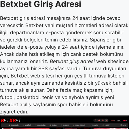
Betxbet Giriş Adresi
Betxbet giriş adresi mesajınıza 24 saat içinde cevap
verecektir. Betxbet yeni müşteri hizmetleri adresi olarak
ilgili departmanlara e-posta göndererek soru sorabilir
ve gerekli belgeleri temin edebilirsiniz. Siparişler gibi
iadeler de e-posta yoluyla 24 saat içinde işleme alınır.
Ancak daha hızlı etkileşim için canlı destek bölümünü
kullanmanızı öneririz.
Betxbet giriş adresi
web sitesinde
ayrıca yararlı bir SSS sayfası vardır. Turnuva duyuruları
için, Betxbet web sitesi her gün çeşitli turnuva listeleri
sunar, ancak aynı zamanda kesintisiz bir yüksek bahisli
turnuva akışı sunar. Daha fazla maç kapsamı için,
futbol, basketbol, tenis ve voleybola ayrılmış yeni
Betxbet açılış sayfasının spor bahisleri bölümünü
ziyaret edin.