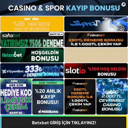
×
Betxbet GİRİŞ İÇİN TIKLAYINIZ!