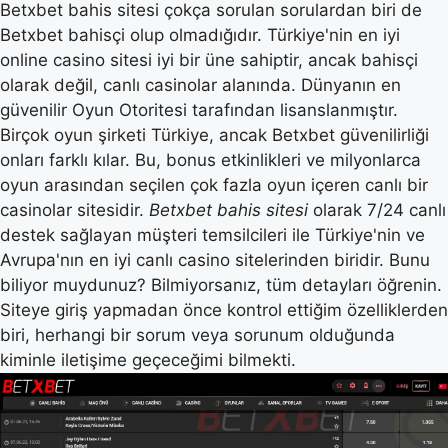
Betxbet bahis sitesi çokça sorulan sorulardan biri de
Betxbet bahisçi olup olmadığıdır. Türkiye'nin en iyi
online casino sitesi iyi bir üne sahiptir, ancak bahisçi
olarak değil, canlı casinolar alanında. Dünyanın en
güvenilir Oyun Otoritesi tarafından lisanslanmıştır.
Birçok oyun şirketi Türkiye, ancak Betxbet güvenilirliği
onları farklı kılar. Bu, bonus etkinlikleri ve milyonlarca
oyun arasından seçilen çok fazla oyun içeren canlı bir
casinolar sitesidir.
Betxbet bahis sitesi
olarak 7/24 canlı
destek sağlayan müşteri temsilcileri ile Türkiye'nin ve
Avrupa'nın en iyi canlı casino sitelerinden biridir. Bunu
biliyor muydunuz? Bilmiyorsanız, tüm detayları öğrenin.
Siteye giriş yapmadan önce kontrol ettiğim özelliklerden
biri, herhangi bir sorum veya sorunum olduğunda
kiminle iletişime geçeceğimi bilmekti.