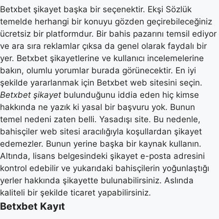
Betxbet şikayet başka bir seçenektir. Ekşi Sözlük
temelde herhangi bir konuyu gözden geçirebileceğiniz
ücretsiz bir platformdur. Bir bahis pazarını temsil ediyor
ve ara sıra reklamlar çıksa da genel olarak faydalı bir
yer. Betxbet şikayetlerine ve kullanıcı incelemelerine
bakın, olumlu yorumlar burada görünecektir. En iyi
şekilde yararlanmak için Betxbet web sitesini seçin.
Betxbet şikayet
bulunduğunu iddia eden hiç kimse
hakkında ne yazık ki yasal bir başvuru yok. Bunun
temel nedeni zaten belli. Yasadışı site. Bu nedenle,
bahisçiler web sitesi aracılığıyla koşullardan şikayet
edemezler. Bunun yerine başka bir kaynak kullanın.
Altında, lisans belgesindeki şikayet e-posta adresini
kontrol edebilir ve yukarıdaki bahisçilerin yoğunlaştığı
yerler hakkında şikayette bulunabilirsiniz. Aslında
kaliteli bir şekilde ticaret yapabilirsiniz.
Betxbet Kayıt