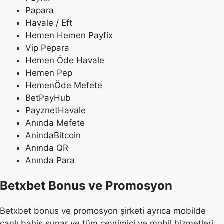
Papara
Havale / Eft
Hemen Hemen Payfix
Vip Pepara
Hemen Öde Havale
Hemen Pep
HemenÖde Mefete
BetPayHub
PayznetHavale
Anında Mefete
AnindaBitcoin
Anında QR
Anında Para
Betxbet Bonus ve Promosyon
Betxbet bonus ve promosyon şirketi ayrıca mobilde
canlı bahis sunar ve tüm çevrimiçi ve mobil hizmetleri