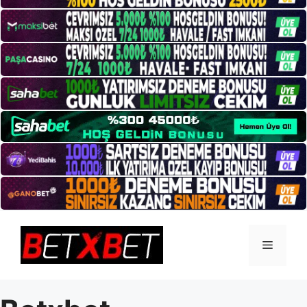
İçeriğe
atla
Menü