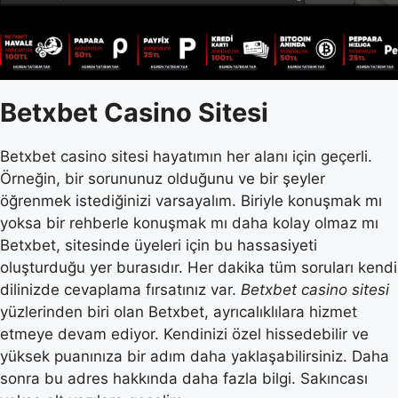
Betxbet Casino Sitesi
Betxbet casino sitesi hayatımın her alanı için geçerli.
Örneğin, bir sorununuz olduğunu ve bir şeyler
öğrenmek istediğinizi varsayalım. Biriyle konuşmak mı
yoksa bir rehberle konuşmak mı daha kolay olmaz mı
Betxbet, sitesinde üyeleri için bu hassasiyeti
oluşturduğu yer burasıdır. Her dakika tüm soruları kendi
dilinizde cevaplama fırsatınız var.
Betxbet casino sitesi
yüzlerinden biri olan Betxbet, ayrıcalıklılara hizmet
etmeye devam ediyor. Kendinizi özel hissedebilir ve
yüksek puanınıza bir adım daha yaklaşabilirsiniz. Daha
sonra bu adres hakkında daha fazla bilgi. Sakıncası