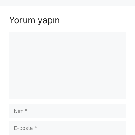
Yorum yapın
Yorum
İsim
E-
posta