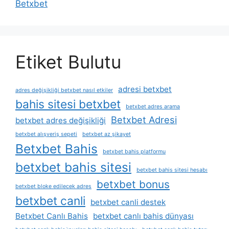
Betxbet
Etiket Bulutu
adresi betxbet
adres değişikliği betxbet nasıl etkiler
bahis sitesi betxbet
betxbet adres arama
Betxbet Adresi
betxbet adres değişikliği
betxbet alışveriş sepeti
betxbet az şikayet
Betxbet Bahis
betxbet bahis platformu
betxbet bahis sitesi
betxbet bahis sitesi hesabı
betxbet bonus
betxbet bloke edilecek adres
betxbet canli
betxbet canli destek
Betxbet Canlı Bahis
betxbet canlı bahis dünyası