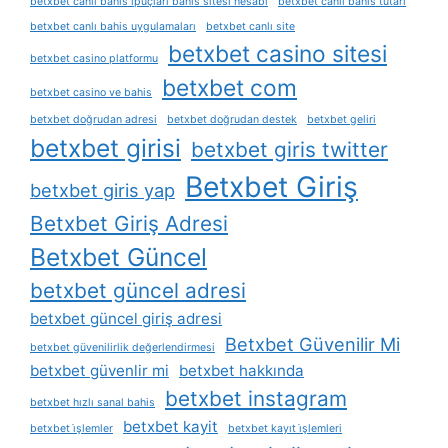
betxbet canlı bahis i̇puçları bahis sitesi hesabı
betxbet canlı bahis tutarı
betxbet canlı bahis uygulamaları
betxbet canlı site
betxbet casino sitesi
betxbet casino platformu
betxbet com
betxbet casino ve bahis
betxbet doğrudan adresi
betxbet doğrudan destek
betxbet geliri
betxbet girisi
betxbet giris twitter
Betxbet Giriş
betxbet giris yap
Betxbet Giriş Adresi
Betxbet Güncel
betxbet güncel adresi
betxbet güncel giriş adresi
Betxbet Güvenilir Mi
betxbet güvenilirlik değerlendirmesi
betxbet güvenlir mi
betxbet hakkında
betxbet instagram
betxbet hızlı sanal bahis
betxbet kayit
betxbet i̇şlemler
betxbet kayıt i̇şlemleri