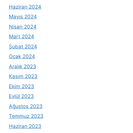
Haziran 2024
Mayıs 2024
Nisan 2024
Mart 2024
Şubat 2024
Ocak 2024
Aralık 2023
Kasım 2023
Ekim 2023
Eylül 2023
Ağustos 2023
Temmuz 2023
Haziran 2023