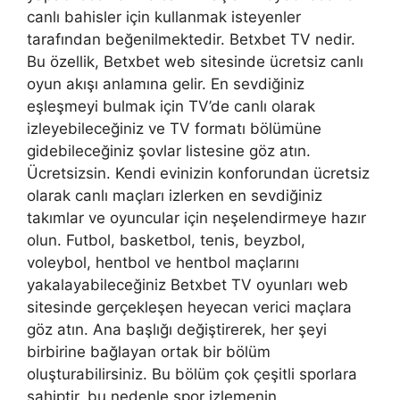
canlı bahisler için kullanmak isteyenler
tarafından beğenilmektedir. Betxbet TV nedir.
Bu özellik, Betxbet web sitesinde ücretsiz canlı
oyun akışı anlamına gelir. En sevdiğiniz
eşleşmeyi bulmak için TV’de canlı olarak
izleyebileceğiniz ve TV formatı bölümüne
gidebileceğiniz şovlar listesine göz atın.
Ücretsizsin. Kendi evinizin konforundan ücretsiz
olarak canlı maçları izlerken en sevdiğiniz
takımlar ve oyuncular için neşelendirmeye hazır
olun. Futbol, basketbol, tenis, beyzbol,
voleybol, hentbol ve hentbol maçlarını
yakalayabileceğiniz Betxbet TV oyunları web
sitesinde gerçekleşen heyecan verici maçlara
göz atın. Ana başlığı değiştirerek, her şeyi
birbirine bağlayan ortak bir bölüm
oluşturabilirsiniz. Bu bölüm çok çeşitli sporlara
sahiptir, bu nedenle spor izlemenin