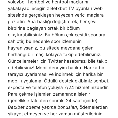
voleybol, hentbol ve hentbol maçlarını
yakalayabileceğiniz Betxbet TV oyunları web
sitesinde gerçekleşen heyecan verici maçlara
göz atın. Ana başlığı değiştirerek, her şeyi
birbirine bağlayan ortak bir bölüm
oluşturabilirsiniz. Bu bölüm çok çeşitli sporlara
sahiptir, bu nedenle spor izlemenin
hayranıysanız, bu sitede meydana gelen
herhangi bir maçı kolayca takip edebilirsiniz.
Güncellemeler için Twitter hesabımızı bile takip
edebilirsiniz! Mobil deneyim harika. Harika bir
tarayıcı uyarlaması ve indirmek için harika bir
mobil uygulama. Ödüllü destek ekibimiz sohbet,
e-posta ve telefon yoluyla 7/24 hizmetinizdedir.
Para çekme işlemleri zamanında işlenir
(genellikle talepten sonraki 24 saat içinde).
Betxbet ödeme yapma bonusları
, ödemelerden
şikayet etmeyen ve her zaman müşterilerinin