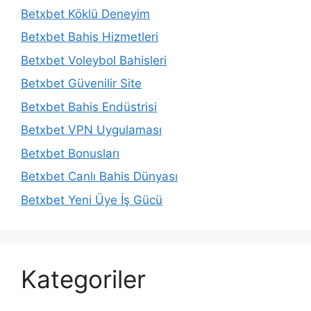
Betxbet Köklü Deneyim
Betxbet Bahis Hizmetleri
Betxbet Voleybol Bahisleri
Betxbet Güvenilir Site
Betxbet Bahis Endüstrisi
Betxbet VPN Uygulaması
Betxbet Bonusları
Betxbet Canlı Bahis Dünyası
Betxbet Yeni Üye İş Gücü
Kategoriler