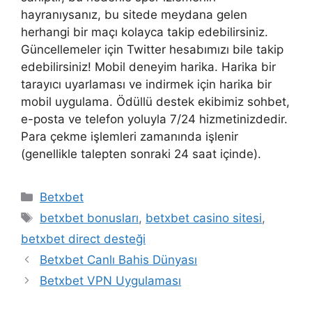
hayranıysanız, bu sitede meydana gelen
herhangi bir maçı kolayca takip edebilirsiniz.
Güncellemeler için Twitter hesabımızı bile takip
edebilirsiniz! Mobil deneyim harika. Harika bir
tarayıcı uyarlaması ve indirmek için harika bir
mobil uygulama. Ödüllü destek ekibimiz sohbet,
e-posta ve telefon yoluyla 7/24 hizmetinizdedir.
Para çekme işlemleri zamanında işlenir
(genellikle talepten sonraki 24 saat içinde).
Kategoriler
Betxbet
Etiketler
betxbet bonusları
,
betxbet casino sitesi
,
betxbet direct desteği
Betxbet Canlı Bahis Dünyası
Betxbet VPN Uygulaması