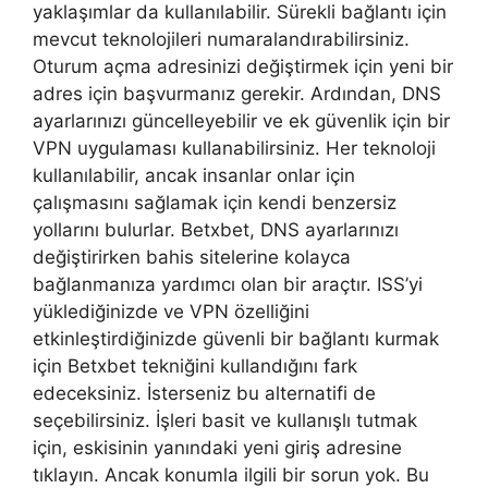
yaklaşımlar da kullanılabilir. Sürekli bağlantı için
mevcut teknolojileri numaralandırabilirsiniz.
Oturum açma adresinizi değiştirmek için yeni bir
adres için başvurmanız gerekir. Ardından, DNS
ayarlarınızı güncelleyebilir ve ek güvenlik için bir
VPN uygulaması kullanabilirsiniz. Her teknoloji
kullanılabilir, ancak insanlar onlar için
çalışmasını sağlamak için kendi benzersiz
yollarını bulurlar. Betxbet, DNS ayarlarınızı
değiştirirken bahis sitelerine kolayca
bağlanmanıza yardımcı olan bir araçtır. ISS’yi
yüklediğinizde ve VPN özelliğini
etkinleştirdiğinizde güvenli bir bağlantı kurmak
için Betxbet tekniğini kullandığını fark
edeceksiniz. İsterseniz bu alternatifi de
seçebilirsiniz. İşleri basit ve kullanışlı tutmak
için, eskisinin yanındaki yeni giriş adresine
tıklayın. Ancak konumla ilgili bir sorun yok. Bu