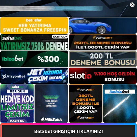
×
Betxbet GİRİŞ İÇİN TIKLAYINIZ!