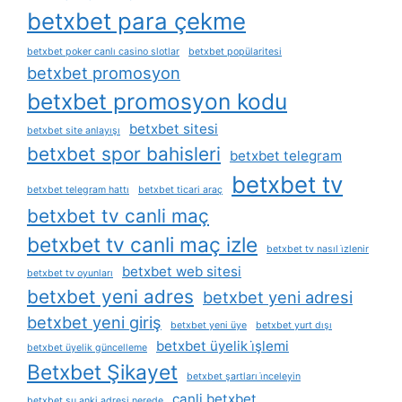
betxbet para çekme
betxbet poker canlı casino slotlar
betxbet popülaritesi
betxbet promosyon
betxbet promosyon kodu
betxbet sitesi
betxbet site anlayışı
betxbet spor bahisleri
betxbet telegram
betxbet tv
betxbet telegram hattı
betxbet ticari araç
betxbet tv canli maç
betxbet tv canli maç izle
betxbet tv nasıl i̇zlenir
betxbet web sitesi
betxbet tv oyunları
betxbet yeni adres
betxbet yeni adresi
betxbet yeni giriş
betxbet yeni üye
betxbet yurt dışı
betxbet üyelik i̇şlemi
betxbet üyelik güncelleme
Betxbet Şikayet
betxbet şartları i̇nceleyin
canli betxbet
betxbet şu anki adresi nerede