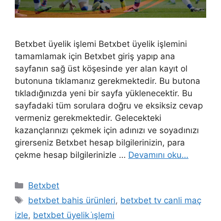
Betxbet üyelik işlemi Betxbet üyelik işlemini
tamamlamak için Betxbet giriş yapıp ana
sayfanın sağ üst köşesinde yer alan kayıt ol
butonuna tıklamanız gerekmektedir. Bu butona
tıkladığınızda yeni bir sayfa yüklenecektir. Bu
sayfadaki tüm sorulara doğru ve eksiksiz cevap
vermeniz gerekmektedir. Gelecekteki
kazançlarınızı çekmek için adınızı ve soyadınızı
girerseniz Betxbet hesap bilgilerinizin, para
çekme hesap bilgilerinizle …
Devamını oku…
Kategoriler
Betxbet
Etiketler
betxbet bahis ürünleri
,
betxbet tv canli maç
izle
,
betxbet üyelik i̇şlemi