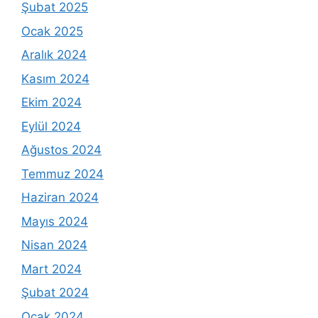
Şubat 2025
Ocak 2025
Aralık 2024
Kasım 2024
Ekim 2024
Eylül 2024
Ağustos 2024
Temmuz 2024
Haziran 2024
Mayıs 2024
Nisan 2024
Mart 2024
Şubat 2024
Ocak 2024