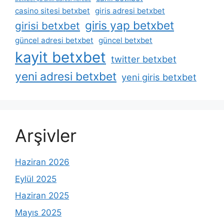
casino sitesi betxbet
giris adresi betxbet
giris yap betxbet
girisi betxbet
güncel adresi betxbet
güncel betxbet
kayit betxbet
twitter betxbet
yeni adresi betxbet
yeni giris betxbet
Arşivler
Haziran 2026
Eylül 2025
Haziran 2025
Mayıs 2025