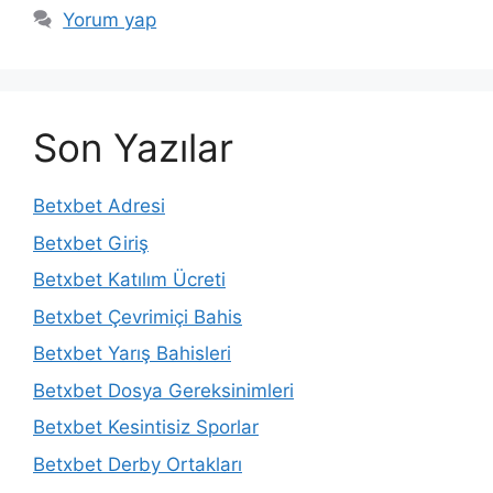
Yorum yap
Son Yazılar
Betxbet Adresi
Betxbet Giriş
Betxbet Katılım Ücreti
Betxbet Çevrimiçi Bahis
Betxbet Yarış Bahisleri
Betxbet Dosya Gereksinimleri
Betxbet Kesintisiz Sporlar
Betxbet Derby Ortakları