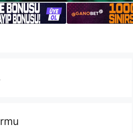
4
ormu