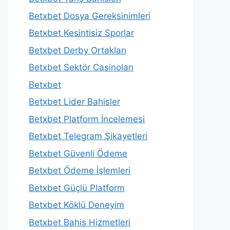
Betxbet Dosya Gereksinimleri
Betxbet Kesintisiz Sporlar
Betxbet Derby Ortakları
Betxbet Sektör Casinoları
Betxbet
Betxbet Lider Bahisler
Betxbet Platform İncelemesi
Betxbet Telegram Şikayetleri
Betxbet Güvenli Ödeme
Betxbet Ödeme İşlemleri
Betxbet Güçlü Platform
Betxbet Köklü Deneyim
Betxbet Bahis Hizmetleri