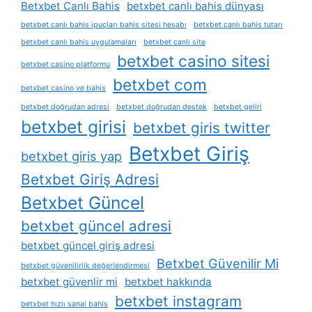
Betxbet Canlı Bahis
betxbet canlı bahis dünyası
betxbet canlı bahis i̇puçları bahis sitesi hesabı
betxbet canlı bahis tutarı
betxbet canlı bahis uygulamaları
betxbet canlı site
betxbet casino sitesi
betxbet casino platformu
betxbet com
betxbet casino ve bahis
betxbet doğrudan adresi
betxbet doğrudan destek
betxbet geliri
betxbet girisi
betxbet giris twitter
Betxbet Giriş
betxbet giris yap
Betxbet Giriş Adresi
Betxbet Güncel
betxbet güncel adresi
betxbet güncel giriş adresi
Betxbet Güvenilir Mi
betxbet güvenilirlik değerlendirmesi
betxbet güvenlir mi
betxbet hakkında
betxbet instagram
betxbet hızlı sanal bahis