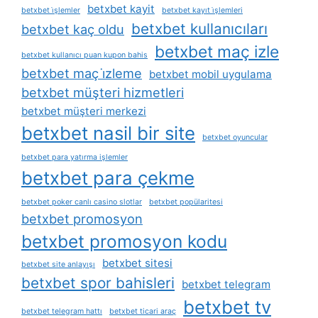
betxbet kayit
betxbet i̇şlemler
betxbet kayıt i̇şlemleri
betxbet kullanıcıları
betxbet kaç oldu
betxbet maç izle
betxbet kullanıcı puan kupon bahis
betxbet maç i̇zleme
betxbet mobil uygulama
betxbet müşteri hizmetleri
betxbet müşteri merkezi
betxbet nasil bir site
betxbet oyuncular
betxbet para yatırma işlemler
betxbet para çekme
betxbet poker canlı casino slotlar
betxbet popülaritesi
betxbet promosyon
betxbet promosyon kodu
betxbet sitesi
betxbet site anlayışı
betxbet spor bahisleri
betxbet telegram
betxbet tv
betxbet telegram hattı
betxbet ticari araç