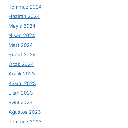
Temmuz 2024
Haziran 2024
Mayıs 2024
Nisan 2024
Mart 2024
Şubat 2024
Ocak 2024
Aralık 2023
Kasım 2023
Ekim 2023
Eylül 2023
Ağustos 2023
Temmuz 2023