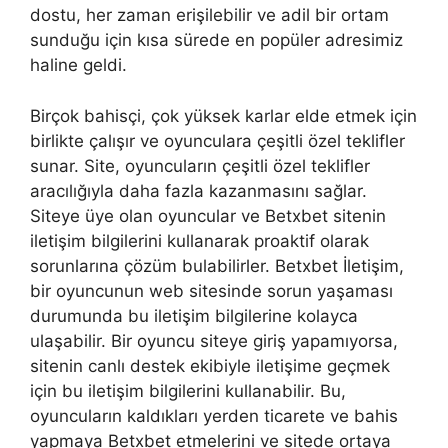
dostu, her zaman erişilebilir ve adil bir ortam
sunduğu için kısa sürede en popüler adresimiz
haline geldi.
Birçok bahisçi, çok yüksek karlar elde etmek için
birlikte çalışır ve oyunculara çeşitli özel teklifler
sunar. Site, oyuncuların çeşitli özel teklifler
aracılığıyla daha fazla kazanmasını sağlar.
Siteye üye olan oyuncular ve Betxbet sitenin
iletişim bilgilerini kullanarak proaktif olarak
sorunlarına çözüm bulabilirler. Betxbet İletişim,
bir oyuncunun web sitesinde sorun yaşaması
durumunda bu iletişim bilgilerine kolayca
ulaşabilir. Bir oyuncu siteye giriş yapamıyorsa,
sitenin canlı destek ekibiyle iletişime geçmek
için bu iletişim bilgilerini kullanabilir. Bu,
oyuncuların kaldıkları yerden ticarete ve bahis
yapmaya Betxbet etmelerini ve sitede ortaya