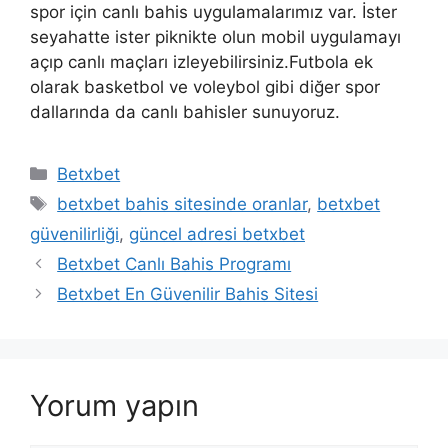
spor için canlı bahis uygulamalarımız var. İster
seyahatte ister piknikte olun mobil uygulamayı
açıp canlı maçları izleyebilirsiniz.Futbola ek
olarak basketbol ve voleybol gibi diğer spor
dallarında da canlı bahisler sunuyoruz.
Kategoriler
Betxbet
Etiketler
betxbet bahis sitesinde oranlar
,
betxbet
güvenilirliği
,
güncel adresi betxbet
Betxbet Canlı Bahis Programı
Betxbet En Güvenilir Bahis Sitesi
Yorum yapın