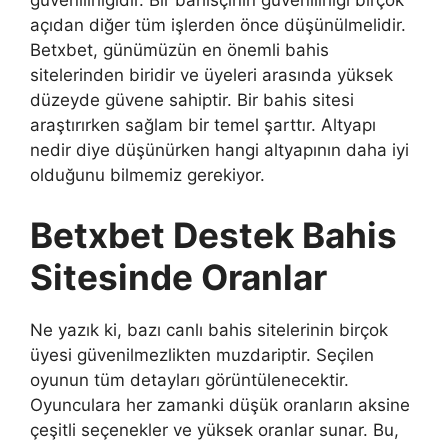
güvenilirliğidir. Bir bahisçinin güvenilirliği birçok
açıdan diğer tüm işlerden önce düşünülmelidir.
Betxbet, günümüzün en önemli bahis
sitelerinden biridir ve üyeleri arasında yüksek
düzeyde güvene sahiptir. Bir bahis sitesi
araştırırken sağlam bir temel şarttır. Altyapı
nedir diye düşünürken hangi altyapının daha iyi
olduğunu bilmemiz gerekiyor.
Betxbet Destek Bahis
Sitesinde Oranlar
Ne yazık ki, bazı canlı bahis sitelerinin birçok
üyesi güvenilmezlikten muzdariptir. Seçilen
oyunun tüm detayları görüntülenecektir.
Oyunculara her zamanki düşük oranların aksine
çeşitli seçenekler ve yüksek oranlar sunar. Bu,