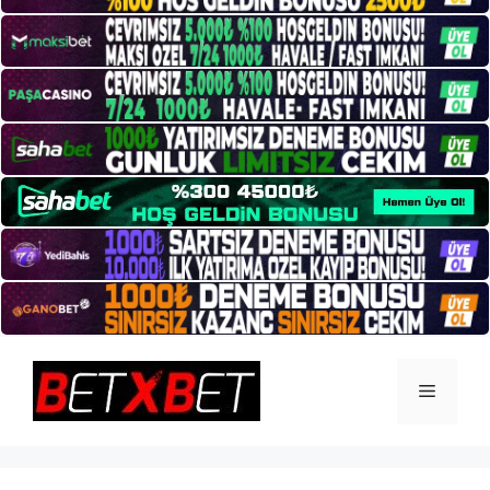
İçeriğe
atla
Menü