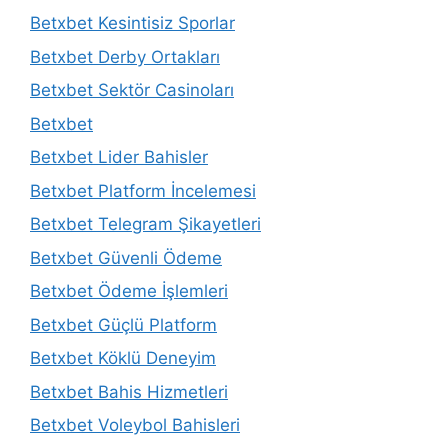
Betxbet Kesintisiz Sporlar
Betxbet Derby Ortakları
Betxbet Sektör Casinoları
Betxbet
Betxbet Lider Bahisler
Betxbet Platform İncelemesi
Betxbet Telegram Şikayetleri
Betxbet Güvenli Ödeme
Betxbet Ödeme İşlemleri
Betxbet Güçlü Platform
Betxbet Köklü Deneyim
Betxbet Bahis Hizmetleri
Betxbet Voleybol Bahisleri