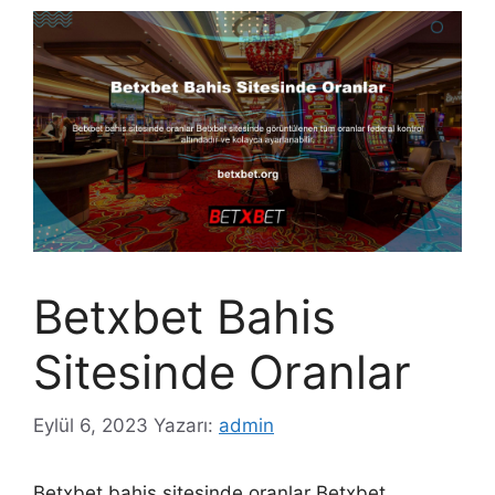
Betxbet Bahis
Sitesinde Oranlar
Eylül 6, 2023
Yazarı:
admin
Betxbet bahis sitesinde oranlar Betxbet