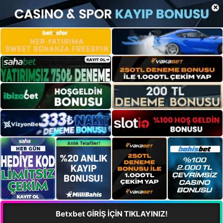
×
Betxbet GİRİŞ İÇİN TIKLAYINIZ!