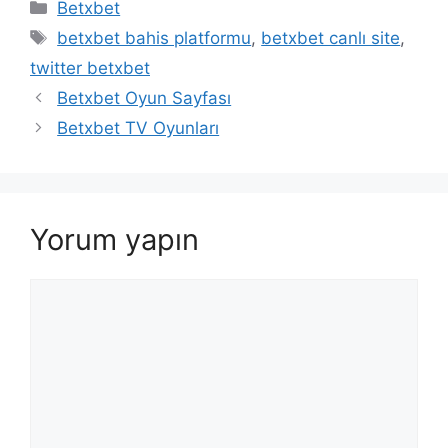
Kategoriler
Betxbet
Etiketler
betxbet bahis platformu
,
betxbet canlı site
,
twitter betxbet
Betxbet Oyun Sayfası
Betxbet TV Oyunları
Yorum yapın
Yorum