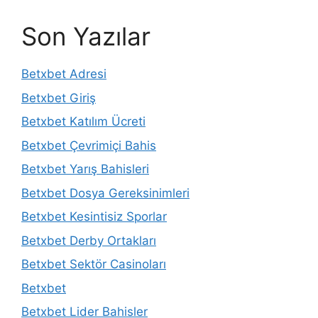
Son Yazılar
Betxbet Adresi
Betxbet Giriş
Betxbet Katılım Ücreti
Betxbet Çevrimiçi Bahis
Betxbet Yarış Bahisleri
Betxbet Dosya Gereksinimleri
Betxbet Kesintisiz Sporlar
Betxbet Derby Ortakları
Betxbet Sektör Casinoları
Betxbet
Betxbet Lider Bahisler