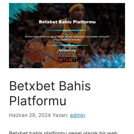
Betxbet Bahis
Platformu
Haziran 29, 2024
Yazarı:
admin
Betxbet bahis platformu genel olarak bir web