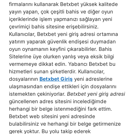
firmalarını kullanarak Betxbet yüksek kalitede
yayın yapan, çok çeşitli bahis ve diğer oyun
içeriklerinde işlem yapmanızı sağlayan yeni
çevrimiçi bahis sitesine erişebilirsiniz.
Kullanıcılar, Betxbet yeni giriş adresi ortamına
yatırım yaparak güvenlik endişesi duymadan
oyun oynamanın keyfini çıkarabilirler. Bahis
Sitelerine üye olurken yanlış veya eksik bilgi
vermemeye dikkat edin. Yabancı Betxbet bu
hizmetleri sunan şirketlerdir. Kullanıcılar,
dosyalarının
Betxbet Giriş
yeni adreslerine
ulaşmasından endişe ettikleri için dosyalarını
istemekten çekiniyorlar.
Betxbet yeni giriş adresi
güncellenen adres sitesini incelediğimde
herhangi bir belge istenmediğini fark ettim.
Betxbet web sitesini yeni adresinde
bulabilirsiniz ve herhangi bir belge getirmenize
gerek yoktur. Bu yolu takip ederek