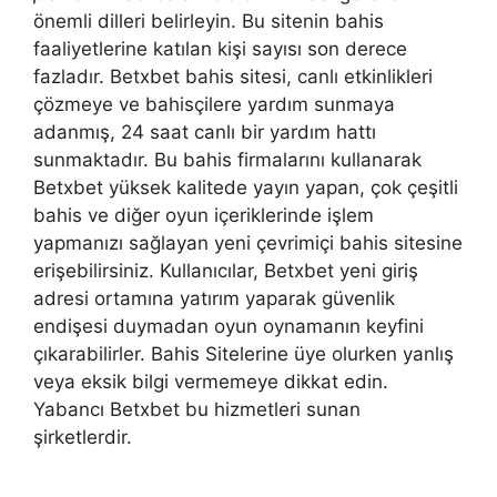
önemli dilleri belirleyin. Bu sitenin bahis
faaliyetlerine katılan kişi sayısı son derece
fazladır. Betxbet bahis sitesi, canlı etkinlikleri
çözmeye ve bahisçilere yardım sunmaya
adanmış, 24 saat canlı bir yardım hattı
sunmaktadır. Bu bahis firmalarını kullanarak
Betxbet yüksek kalitede yayın yapan, çok çeşitli
bahis ve diğer oyun içeriklerinde işlem
yapmanızı sağlayan yeni çevrimiçi bahis sitesine
erişebilirsiniz. Kullanıcılar, Betxbet yeni giriş
adresi ortamına yatırım yaparak güvenlik
endişesi duymadan oyun oynamanın keyfini
çıkarabilirler. Bahis Sitelerine üye olurken yanlış
veya eksik bilgi vermemeye dikkat edin.
Yabancı Betxbet bu hizmetleri sunan
şirketlerdir.