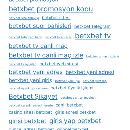
betxbet promosyon kodu
betxbet sitesi
betxbet site anlayışı
betxbet spor bahisleri
betxbet telegram
betxbet tv
betxbet telegram hattı
betxbet ticari araç
betxbet tv canli maç
betxbet tv canli maç izle
betxbet tv nasıl i̇zlenir
betxbet web sitesi
betxbet tv oyunları
betxbet yeni adres
betxbet yeni adresi
betxbet yeni giriş
betxbet yeni üye
betxbet yurt dışı
betxbet üyelik i̇şlemi
betxbet üyelik güncelleme
Betxbet Şikayet
betxbet şartları i̇nceleyin
canli betxbet
betxbet şu anki adresi nerede
casino sitesi betxbet
giris adresi betxbet
giris yap betxbet
girisi betxbet
güncel adresi betxbet
güncel betxbet