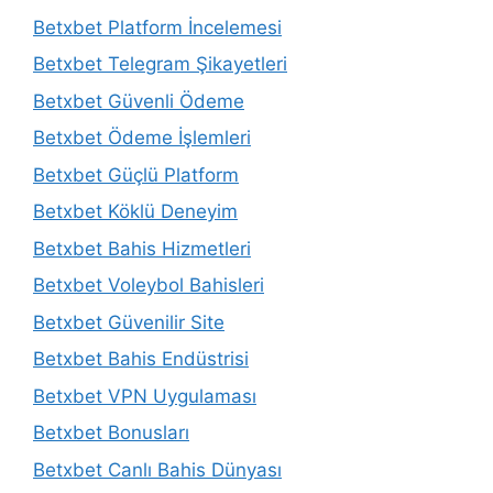
Betxbet Platform İncelemesi
Betxbet Telegram Şikayetleri
Betxbet Güvenli Ödeme
Betxbet Ödeme İşlemleri
Betxbet Güçlü Platform
Betxbet Köklü Deneyim
Betxbet Bahis Hizmetleri
Betxbet Voleybol Bahisleri
Betxbet Güvenilir Site
Betxbet Bahis Endüstrisi
Betxbet VPN Uygulaması
Betxbet Bonusları
Betxbet Canlı Bahis Dünyası