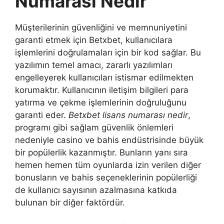
Numarası Nedir
Müşterilerinin güvenliğini ve memnuniyetini
garanti etmek için Betxbet, kullanıcılara
işlemlerini doğrulamaları için bir kod sağlar. Bu
yazılımın temel amacı, zararlı yazılımları
engelleyerek kullanıcıları istismar edilmekten
korumaktır. Kullanıcının iletişim bilgileri para
yatırma ve çekme işlemlerinin doğruluğunu
garanti eder.
Betxbet lisans numarası nedir
,
programı gibi sağlam güvenlik önlemleri
nedeniyle casino ve bahis endüstrisinde büyük
bir popülerlik kazanmıştır. Bunların yanı sıra
hemen hemen tüm oyunlarda izin verilen diğer
bonusların ve bahis seçeneklerinin popülerliği
de kullanıcı sayısının azalmasına katkıda
bulunan bir diğer faktördür.