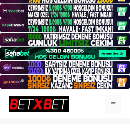
İçeriğe
atla
Menü