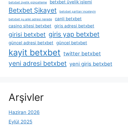
betxbet üyelik i̇şlemi
betxbet üyelik güncelleme
Betxbet Şikayet
betxbet şartları i̇nceleyin
canli betxbet
betxbet şu anki adresi nerede
casino sitesi betxbet
giris adresi betxbet
giris yap betxbet
girisi betxbet
güncel adresi betxbet
güncel betxbet
kayit betxbet
twitter betxbet
yeni adresi betxbet
yeni giris betxbet
Arşivler
Haziran 2026
Eylül 2025