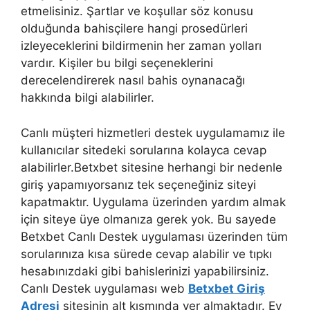
etmelisiniz. Şartlar ve koşullar söz konusu
olduğunda bahisçilere hangi prosedürleri
izleyeceklerini bildirmenin her zaman yolları
vardır. Kişiler bu bilgi seçeneklerini
derecelendirerek nasıl bahis oynanacağı
hakkında bilgi alabilirler.
Canlı müşteri hizmetleri destek uygulamamız ile
kullanıcılar sitedeki sorularına kolayca cevap
alabilirler.Betxbet sitesine herhangi bir nedenle
giriş yapamıyorsanız tek seçeneğiniz siteyi
kapatmaktır. Uygulama üzerinden yardım almak
için siteye üye olmanıza gerek yok. Bu sayede
Betxbet Canlı Destek uygulaması üzerinden tüm
sorularınıza kısa sürede cevap alabilir ve tıpkı
hesabınızdaki gibi bahislerinizi yapabilirsiniz.
Canlı Destek uygulaması web
Betxbet Giriş
Adresi
sitesinin alt kısmında yer almaktadır. Ev