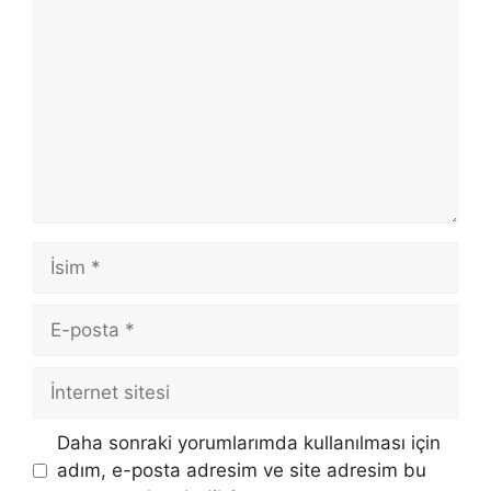
İsim
E-
posta
İnternet
sitesi
Daha sonraki yorumlarımda kullanılması için
adım, e-posta adresim ve site adresim bu