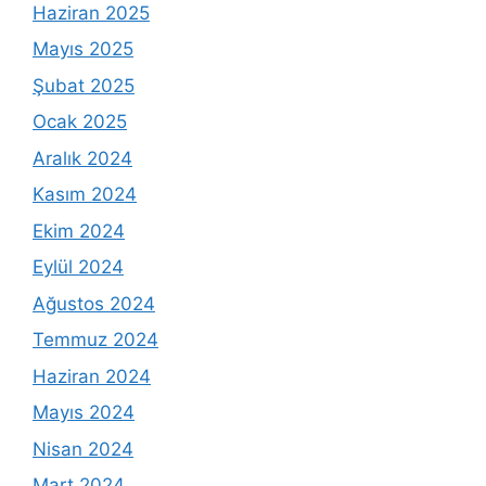
Haziran 2025
Mayıs 2025
Şubat 2025
Ocak 2025
Aralık 2024
Kasım 2024
Ekim 2024
Eylül 2024
Ağustos 2024
Temmuz 2024
Haziran 2024
Mayıs 2024
Nisan 2024
Mart 2024