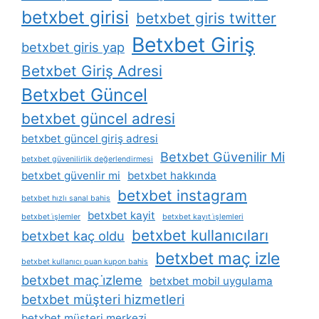
betxbet girisi
betxbet giris twitter
Betxbet Giriş
betxbet giris yap
Betxbet Giriş Adresi
Betxbet Güncel
betxbet güncel adresi
betxbet güncel giriş adresi
Betxbet Güvenilir Mi
betxbet güvenilirlik değerlendirmesi
betxbet güvenlir mi
betxbet hakkında
betxbet instagram
betxbet hızlı sanal bahis
betxbet kayit
betxbet i̇şlemler
betxbet kayıt i̇şlemleri
betxbet kullanıcıları
betxbet kaç oldu
betxbet maç izle
betxbet kullanıcı puan kupon bahis
betxbet maç i̇zleme
betxbet mobil uygulama
betxbet müşteri hizmetleri
betxbet müşteri merkezi