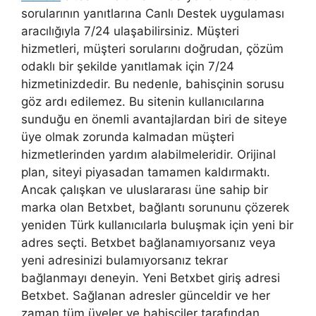
sorularının yanıtlarına Canlı Destek uygulaması
aracılığıyla 7/24 ulaşabilirsiniz. Müşteri
hizmetleri, müşteri sorularını doğrudan, çözüm
odaklı bir şekilde yanıtlamak için 7/24
hizmetinizdedir. Bu nedenle, bahisçinin sorusu
göz ardı edilemez. Bu sitenin kullanıcılarına
sunduğu en önemli avantajlardan biri de siteye
üye olmak zorunda kalmadan müşteri
hizmetlerinden yardım alabilmeleridir. Orijinal
plan, siteyi piyasadan tamamen kaldırmaktı.
Ancak çalışkan ve uluslararası üne sahip bir
marka olan Betxbet, bağlantı sorununu çözerek
yeniden Türk kullanıcılarla buluşmak için yeni bir
adres seçti. Betxbet bağlanamıyorsanız veya
yeni adresinizi bulamıyorsanız tekrar
bağlanmayı deneyin. Yeni Betxbet giriş adresi
Betxbet. Sağlanan adresler günceldir ve her
zaman tüm üyeler ve bahisçiler tarafından