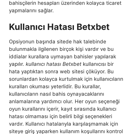
bahisçilerin hesapları üzerinden kolayca ticaret
yapmalarını sağlar.
Kullanıcı Hatası Betxbet
Opsiyonun başında sitede hak talebinde
bulunmakla ilgilenen birçok kişi vardır ve bu
iddialar kurallara uymayan bahisler yapılarak
yapılır.
kullanıcı hatası Betxbet
kullanıcısı bir
hata yaptıktan sonra web sitesi çöküyor. Bu
sorunlardan kolayca kurtulmak için kullanıcıların
kuralları okuması yeterlidir. Bu kurallar,
kullanıcıların nasıl bahis oynayacaklarını
anlamalarına yardımcı olur. Her oyun seçeneği
oyun kurallarını içerir, kayıt sırasında kullanıcı
hatası olmaması için belirli bilgi seçenekleri
vardır. Kullanıcı hatalarıyla karşılaşmamak için
siteye giriş yaparken kullanım koşullarını kontrol