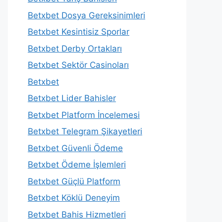
Betxbet Dosya Gereksinimleri
Betxbet Kesintisiz Sporlar
Betxbet Derby Ortakları
Betxbet Sektör Casinoları
Betxbet
Betxbet Lider Bahisler
Betxbet Platform İncelemesi
Betxbet Telegram Şikayetleri
Betxbet Güvenli Ödeme
Betxbet Ödeme İşlemleri
Betxbet Güçlü Platform
Betxbet Köklü Deneyim
Betxbet Bahis Hizmetleri