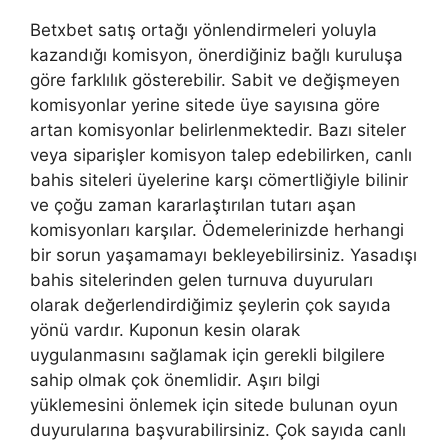
Betxbet satış ortağı yönlendirmeleri yoluyla
kazandığı komisyon, önerdiğiniz bağlı kuruluşa
göre farklılık gösterebilir. Sabit ve değişmeyen
komisyonlar yerine sitede üye sayısına göre
artan komisyonlar belirlenmektedir. Bazı siteler
veya siparişler komisyon talep edebilirken, canlı
bahis siteleri üyelerine karşı cömertliğiyle bilinir
ve çoğu zaman kararlaştırılan tutarı aşan
komisyonları karşılar. Ödemelerinizde herhangi
bir sorun yaşamamayı bekleyebilirsiniz. Yasadışı
bahis sitelerinden gelen turnuva duyuruları
olarak değerlendirdiğimiz şeylerin çok sayıda
yönü vardır. Kuponun kesin olarak
uygulanmasını sağlamak için gerekli bilgilere
sahip olmak çok önemlidir. Aşırı bilgi
yüklemesini önlemek için sitede bulunan oyun
duyurularına başvurabilirsiniz. Çok sayıda canlı