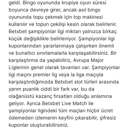
geldi. Bingo oyununda krupiye oyun süresi
boyunca devreye girer, ancak asıl bingo
oyununda topu çekmek için top makinesi
kullanılır ve topun çekilişi kesin olarak belirlenir.
Betxbet şampiyonlar ligi miktarı yalnızca birkaç
küçük değişiklikle belirleniyor. Şampiyonlar ligi
kuponlarından yararlanmaya çalışırken önemli
ve bunaltıcı sınırlamalarla karşılaşabilirsiniz. Bir
karşılaştırma da yapabiliriz, Avrupa Major
Liglerinin genel olarak tavanları var. Şampiyonlar
ligi maçını premier lig veya la liga maçıyla
karşılaştırdığımızda Betxbet slot türleri arasında
yarım puanlık ciddi bir fark var, bu da
olağanüstü kazanç fırsatları olduğu anlamına
geliyor. Ayrıca Betxbet Live Match ile
şampiyonlar ligindeki tüm maçları hiçbir ücret
ödemeden izlemenin keyfini çıkarabilir, şifresiz
kuponlar oluşturabilirsiniz.