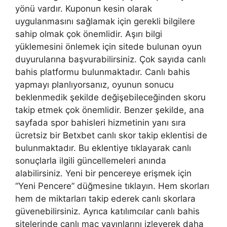
yönü vardır. Kuponun kesin olarak
uygulanmasını sağlamak için gerekli bilgilere
sahip olmak çok önemlidir. Aşırı bilgi
yüklemesini önlemek için sitede bulunan oyun
duyurularına başvurabilirsiniz. Çok sayıda canlı
bahis platformu bulunmaktadır. Canlı bahis
yapmayı planlıyorsanız, oyunun sonucu
beklenmedik şekilde değişebileceğinden skoru
takip etmek çok önemlidir. Benzer şekilde, ana
sayfada spor bahisleri hizmetinin yanı sıra
ücretsiz bir Betxbet canlı skor takip eklentisi de
bulunmaktadır. Bu eklentiye tıklayarak canlı
sonuçlarla ilgili güncellemeleri anında
alabilirsiniz. Yeni bir pencereye erişmek için
“Yeni Pencere” düğmesine tıklayın. Hem skorları
hem de miktarları takip ederek canlı skorlara
güvenebilirsiniz. Ayrıca katılımcılar canlı bahis
sitelerinde canlı maç yayınlarını izleyerek daha