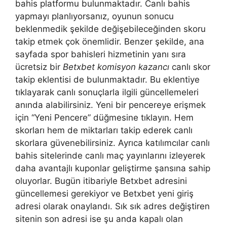
bahis platformu bulunmaktadır. Canlı bahis
yapmayı planlıyorsanız, oyunun sonucu
beklenmedik şekilde değişebileceğinden skoru
takip etmek çok önemlidir. Benzer şekilde, ana
sayfada spor bahisleri hizmetinin yanı sıra
ücretsiz bir
Betxbet komisyon kazancı
canlı skor
takip eklentisi de bulunmaktadır. Bu eklentiye
tıklayarak canlı sonuçlarla ilgili güncellemeleri
anında alabilirsiniz. Yeni bir pencereye erişmek
için “Yeni Pencere” düğmesine tıklayın. Hem
skorları hem de miktarları takip ederek canlı
skorlara güvenebilirsiniz. Ayrıca katılımcılar canlı
bahis sitelerinde canlı maç yayınlarını izleyerek
daha avantajlı kuponlar geliştirme şansına sahip
oluyorlar. Bugün itibariyle Betxbet adresini
güncellemesi gerekiyor ve Betxbet yeni giriş
adresi olarak onaylandı. Sık sık adres değiştiren
sitenin son adresi ise şu anda kapalı olan