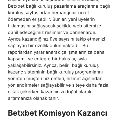
Betxbet bağlı kuruluş pazarlama araçlarına bağlı
kuruluş sayfasından herhangi bir ücret
ödemeden erişebilir. Bunlar, yeni üyelerin
tıklamasını sağlayacak şekilde web sitemize
dahil edeceğimiz resimler ve bannerlardır.
Ayrıca kazandığınız üye sayısını takip etmenizi
sağlayan bir özellik bulunmaktadır. Bu
raporlardan yararlanarak çalışmalarınıza daha
kapsamlı ve entegre bir bakış açısıyla
yaklaşabilirsiniz. Ayrıca, belirli bağlı kuruluş
kazanç sisteminin bağlı kuruluş programlarını
yöneten müşteri hizmetleri, hizmet açısından
yönlendirmeler sağlayabilir ve siteye daha fazla
ortak çekerken kazancınızı doğal olarak
artırmanıza olanak tanır.
Betxbet Komisyon Kazancı