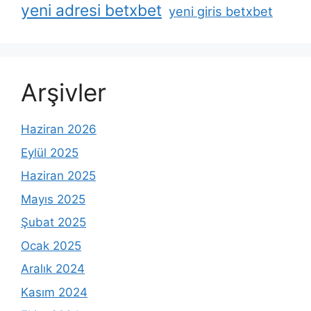
yeni adresi betxbet
yeni giris betxbet
Arşivler
Haziran 2026
Eylül 2025
Haziran 2025
Mayıs 2025
Şubat 2025
Ocak 2025
Aralık 2024
Kasım 2024