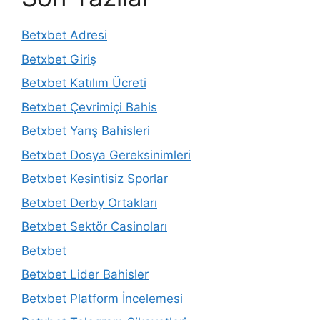
Betxbet Adresi
Betxbet Giriş
Betxbet Katılım Ücreti
Betxbet Çevrimiçi Bahis
Betxbet Yarış Bahisleri
Betxbet Dosya Gereksinimleri
Betxbet Kesintisiz Sporlar
Betxbet Derby Ortakları
Betxbet Sektör Casinoları
Betxbet
Betxbet Lider Bahisler
Betxbet Platform İncelemesi