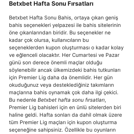
Betxbet Hafta Sonu Fırsatları
Betxbet Hafta Sonu Bahis, ortaya çıkan geniş
bahis seçenekleri yelpazesi ile bahis sitelerinin
öne çıkanlarından biridir. Bu seçenekler ne
kadar çok olursa, kullanıcıların bu
seçeneklerden kupon oluşturması o kadar kolay
ve eğlenceli olacaktır. Her Cumartesi ve Pazar
günü son derece önemli maçlar olduğu
söylenebilir ancak ülkemizdeki bahis tutkunları
için Premier Lig daha da önemlidir. Her gün
okuduğunuz veya desteklediğiniz takımların
maçlarına bahis oynamak çok daha ilgi çekici.
Bu nedenle
Betxbet hafta sonu fırsatları
,
Premier Lig bahisleri için en ünlü sitelerden biri
haline geldi. Hafta sonları da dahil olmak üzere
tüm Premier Lig maçları için kupon oluşturma
seçeneğine sahipsiniz. Özellikle bu oyunların