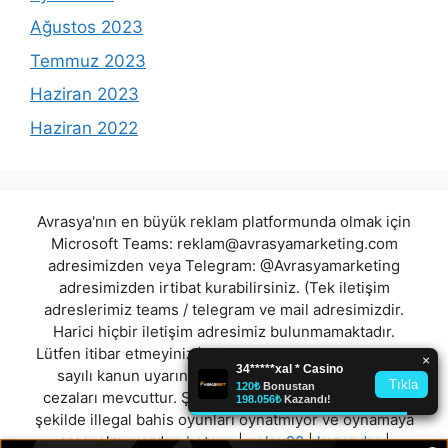
Ağustos 2023
Temmuz 2023
Haziran 2023
Haziran 2022
Avrasya'nın en büyük reklam platformunda olmak için
Microsoft Teams:
reklam@avrasyamarketing.com
adresimizden veya Telegram: @Avrasyamarketing
adresimizden irtibat kurabilirsiniz. (Tek iletişim
adreslerimiz teams / telegram ve mail adresimizdir.
Harici hiçbir iletişim adresimiz bulunmamaktadır.
Lütfen itibar etmeyiniz.) Türkiye yasalarına göre 7258
sayılı kanun uyarınca yasa dışı bahis oynamanın
cezaları mevcuttur. Şu an bulunduğunuz site hiç bir
şekilde illegal bahis oyunları oynatmıyor ve oynamaya
aracı olmuyordur.
betcyp
|
goley90
|
kazandra
|