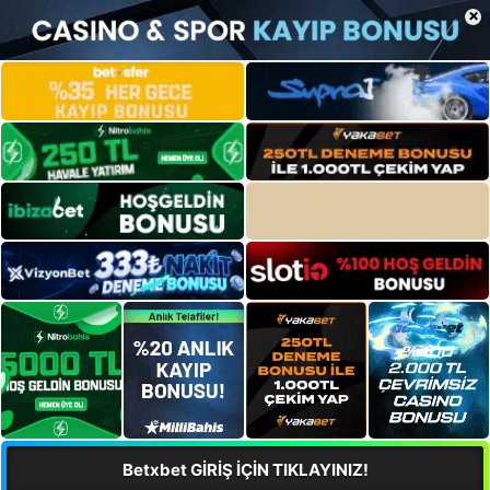
×
Betxbet GİRİŞ İÇİN TIKLAYINIZ!