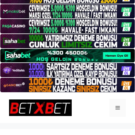
İçeriğe
atla
Menü