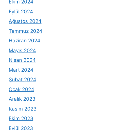
Ekim 2024
Eylül 2024
Ağustos 2024
Temmuz 2024
Haziran 2024
Mayıs 2024
Nisan 2024
Mart 2024
Şubat 2024
Ocak 2024
Aralık 2023
Kasım 2023
Ekim 2023
Eylül 2023