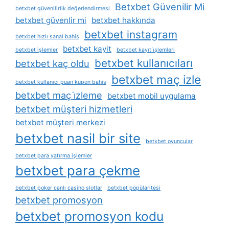
Betxbet Güvenilir Mi
betxbet güvenilirlik değerlendirmesi
betxbet güvenlir mi
betxbet hakkında
betxbet instagram
betxbet hızlı sanal bahis
betxbet kayit
betxbet i̇şlemler
betxbet kayıt i̇şlemleri
betxbet kullanıcıları
betxbet kaç oldu
betxbet maç izle
betxbet kullanıcı puan kupon bahis
betxbet maç i̇zleme
betxbet mobil uygulama
betxbet müşteri hizmetleri
betxbet müşteri merkezi
betxbet nasil bir site
betxbet oyuncular
betxbet para yatırma işlemler
betxbet para çekme
betxbet poker canlı casino slotlar
betxbet popülaritesi
betxbet promosyon
betxbet promosyon kodu