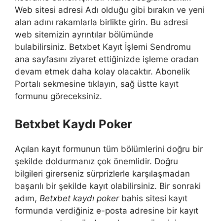
Web sitesi adresi Adı olduğu gibi bırakın ve yeni
alan adını rakamlarla birlikte girin. Bu adresi
web sitemizin ayrıntılar bölümünde
bulabilirsiniz. Betxbet Kayıt İşlemi Sendromu
ana sayfasını ziyaret ettiğinizde işleme oradan
devam etmek daha kolay olacaktır. Abonelik
Portalı sekmesine tıklayın, sağ üstte kayıt
formunu göreceksiniz.
Betxbet Kaydı Poker
Açılan kayıt formunun tüm bölümlerini doğru bir
şekilde doldurmanız çok önemlidir. Doğru
bilgileri girerseniz sürprizlerle karşılaşmadan
başarılı bir şekilde kayıt olabilirsiniz. Bir sonraki
adım,
Betxbet kaydı poker
bahis sitesi kayıt
formunda verdiğiniz e-posta adresine bir kayıt