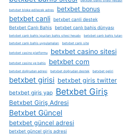
betxbet bahis sitesi hesabı
betxbet bonus
betxbet bloke edilecek adres
betxbet canli
betxbet canli destek
Betxbet Canlı Bahis
betxbet canlı bahis dünyası
betxbet canlı bahis i̇puçları bahis sitesi hesabı
betxbet canlı bahis tutarı
betxbet canlı bahis uygulamaları
betxbet canlı site
betxbet casino sitesi
betxbet casino platformu
betxbet com
betxbet casino ve bahis
betxbet doğrudan adresi
betxbet doğrudan destek
betxbet geliri
betxbet girisi
betxbet giris twitter
Betxbet Giriş
betxbet giris yap
Betxbet Giriş Adresi
Betxbet Güncel
betxbet güncel adresi
betxbet güncel giriş adresi