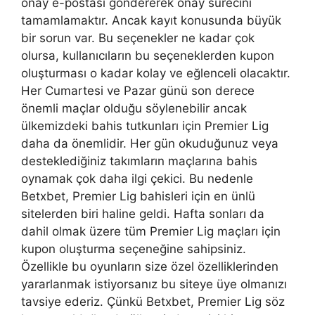
onay e-postası göndererek onay sürecini
tamamlamaktır. Ancak kayıt konusunda büyük
bir sorun var. Bu seçenekler ne kadar çok
olursa, kullanıcıların bu seçeneklerden kupon
oluşturması o kadar kolay ve eğlenceli olacaktır.
Her Cumartesi ve Pazar günü son derece
önemli maçlar olduğu söylenebilir ancak
ülkemizdeki bahis tutkunları için Premier Lig
daha da önemlidir. Her gün okuduğunuz veya
desteklediğiniz takımların maçlarına bahis
oynamak çok daha ilgi çekici. Bu nedenle
Betxbet, Premier Lig bahisleri için en ünlü
sitelerden biri haline geldi. Hafta sonları da
dahil olmak üzere tüm Premier Lig maçları için
kupon oluşturma seçeneğine sahipsiniz.
Özellikle bu oyunların size özel özelliklerinden
yararlanmak istiyorsanız bu siteye üye olmanızı
tavsiye ederiz. Çünkü Betxbet, Premier Lig söz