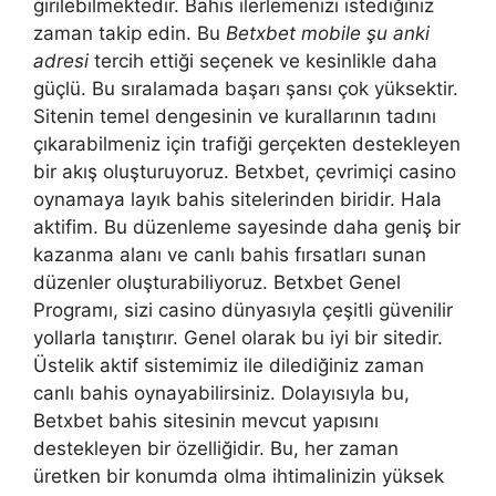
girilebilmektedir. Bahis ilerlemenizi istediğiniz
zaman takip edin. Bu
Betxbet mobile şu anki
adresi
tercih ettiği seçenek ve kesinlikle daha
güçlü. Bu sıralamada başarı şansı çok yüksektir.
Sitenin temel dengesinin ve kurallarının tadını
çıkarabilmeniz için trafiği gerçekten destekleyen
bir akış oluşturuyoruz. Betxbet, çevrimiçi casino
oynamaya layık bahis sitelerinden biridir. Hala
aktifim. Bu düzenleme sayesinde daha geniş bir
kazanma alanı ve canlı bahis fırsatları sunan
düzenler oluşturabiliyoruz. Betxbet Genel
Programı, sizi casino dünyasıyla çeşitli güvenilir
yollarla tanıştırır. Genel olarak bu iyi bir sitedir.
Üstelik aktif sistemimiz ile dilediğiniz zaman
canlı bahis oynayabilirsiniz. Dolayısıyla bu,
Betxbet bahis sitesinin mevcut yapısını
destekleyen bir özelliğidir. Bu, her zaman
üretken bir konumda olma ihtimalinizin yüksek