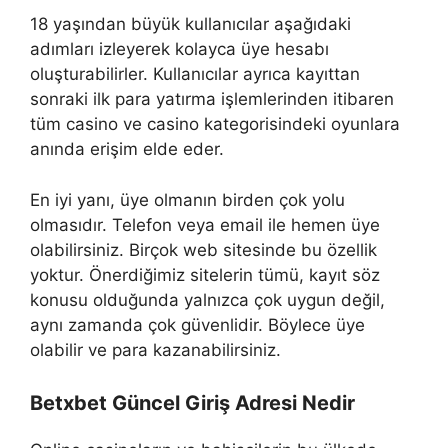
18 yaşından büyük kullanıcılar aşağıdaki
adımları izleyerek kolayca üye hesabı
oluşturabilirler. Kullanıcılar ayrıca kayıttan
sonraki ilk para yatırma işlemlerinden itibaren
tüm casino ve casino kategorisindeki oyunlara
anında erişim elde eder.
En iyi yanı, üye olmanın birden çok yolu
olmasıdır. Telefon veya email ile hemen üye
olabilirsiniz. Birçok web sitesinde bu özellik
yoktur. Önerdiğimiz sitelerin tümü, kayıt söz
konusu olduğunda yalnızca çok uygun değil,
aynı zamanda çok güvenlidir. Böylece üye
olabilir ve para kazanabilirsiniz.
Betxbet Güncel Giriş Adresi Nedir