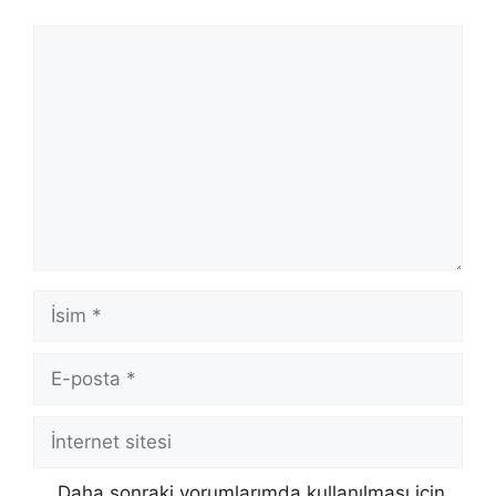
Yorum
İsim
E-
posta
İnternet
sitesi
Daha sonraki yorumlarımda kullanılması için