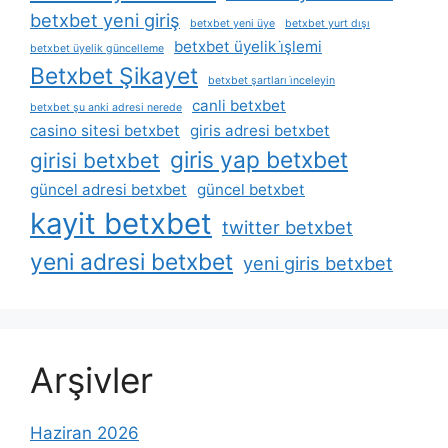
betxbet yeni giriş
betxbet yeni üye
betxbet yurt dışı
betxbet üyelik i̇şlemi
betxbet üyelik güncelleme
Betxbet Şikayet
betxbet şartları i̇nceleyin
canli betxbet
betxbet şu anki adresi nerede
casino sitesi betxbet
giris adresi betxbet
giris yap betxbet
girisi betxbet
güncel adresi betxbet
güncel betxbet
kayit betxbet
twitter betxbet
yeni adresi betxbet
yeni giris betxbet
Arşivler
Haziran 2026