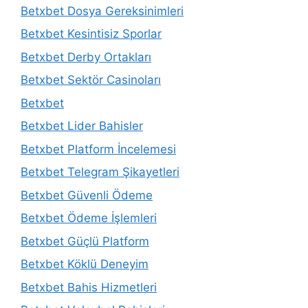
Betxbet Dosya Gereksinimleri
Betxbet Kesintisiz Sporlar
Betxbet Derby Ortakları
Betxbet Sektör Casinoları
Betxbet
Betxbet Lider Bahisler
Betxbet Platform İncelemesi
Betxbet Telegram Şikayetleri
Betxbet Güvenli Ödeme
Betxbet Ödeme İşlemleri
Betxbet Güçlü Platform
Betxbet Köklü Deneyim
Betxbet Bahis Hizmetleri