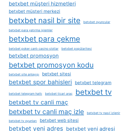
betxbet müşteri hizmetleri
betxbet müşteri merkezi
betxbet nasil bir site
betxbet oyuncular
betxbet para yatırma işlemler
betxbet para çekme
betxbet poker canlı casino slotlar
betxbet popülaritesi
betxbet promosyon
betxbet promosyon kodu
betxbet sitesi
betxbet site anlayışı
betxbet spor bahisleri
betxbet telegram
betxbet tv
betxbet telegram hattı
betxbet ticari araç
betxbet tv canli maç
betxbet tv canli maç izle
betxbet tv nasıl i̇zlenir
betxbet web sitesi
betxbet tv oyunları
betxbet yeni adres
betxbet yeni adresi