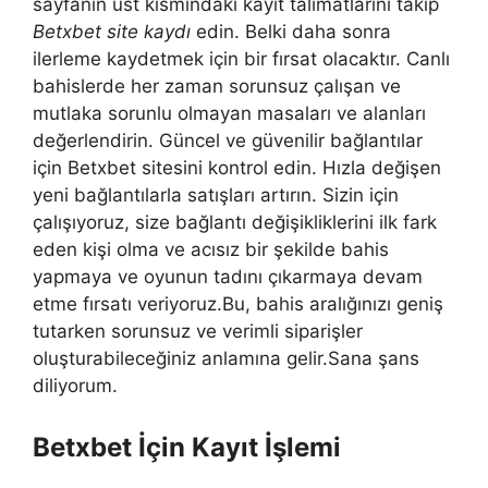
sayfanın üst kısmındaki kayıt talimatlarını takip
Betxbet site kaydı
edin. Belki daha sonra
ilerleme kaydetmek için bir fırsat olacaktır. Canlı
bahislerde her zaman sorunsuz çalışan ve
mutlaka sorunlu olmayan masaları ve alanları
değerlendirin. Güncel ve güvenilir bağlantılar
için Betxbet sitesini kontrol edin. Hızla değişen
yeni bağlantılarla satışları artırın. Sizin için
çalışıyoruz, size bağlantı değişikliklerini ilk fark
eden kişi olma ve acısız bir şekilde bahis
yapmaya ve oyunun tadını çıkarmaya devam
etme fırsatı veriyoruz.Bu, bahis aralığınızı geniş
tutarken sorunsuz ve verimli siparişler
oluşturabileceğiniz anlamına gelir.Sana şans
diliyorum.
Betxbet İçin Kayıt İşlemi