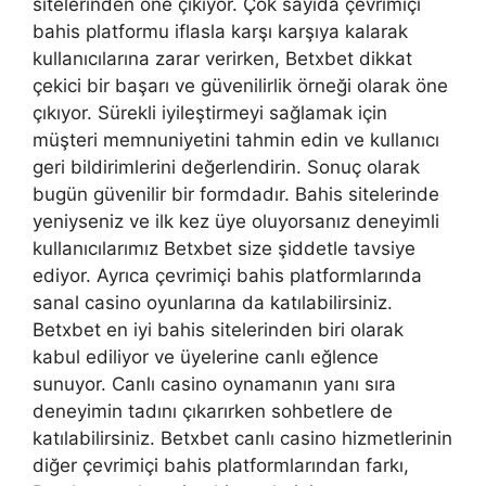
sitelerinden öne çıkıyor. Çok sayıda çevrimiçi
bahis platformu iflasla karşı karşıya kalarak
kullanıcılarına zarar verirken, Betxbet dikkat
çekici bir başarı ve güvenilirlik örneği olarak öne
çıkıyor. Sürekli iyileştirmeyi sağlamak için
müşteri memnuniyetini tahmin edin ve kullanıcı
geri bildirimlerini değerlendirin. Sonuç olarak
bugün güvenilir bir formdadır. Bahis sitelerinde
yeniyseniz ve ilk kez üye oluyorsanız deneyimli
kullanıcılarımız Betxbet size şiddetle tavsiye
ediyor. Ayrıca çevrimiçi bahis platformlarında
sanal casino oyunlarına da katılabilirsiniz.
Betxbet en iyi bahis sitelerinden biri olarak
kabul ediliyor ve üyelerine canlı eğlence
sunuyor. Canlı casino oynamanın yanı sıra
deneyimin tadını çıkarırken sohbetlere de
katılabilirsiniz. Betxbet canlı casino hizmetlerinin
diğer çevrimiçi bahis platformlarından farkı,