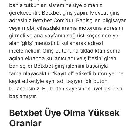
bahis tutkunları sistemine üye olmanız
gerekecektir. Betxbet giriş yapın. Mevcut giriş
adresiniz Betxbet.Com’dur. Bahisçiler, bilgisayar
veya mobil cihazdaki arama motoruna adresini
girmeli ve ana sayfanın sağ üst köşesinde yer
alan ‘giriş’ menüsünü kullanarak adresi
incelemelidir. Giriş butonuna tıkladıktan sonra
açılan ekranda kullanıcı adı ve şifresini giren
bahisçiler Betxbet giriş işlemini başarıyla
tamamlayacaktır. “Kayıt ol” etiketli buton yerine
kayıt etiketiyle aynı adı taşıyan bir buton
bulacaksınız. Bu buton sayesinde üyelik süreci
başlamıştır.
Betxbet Üye Olma Yüksek
Oranlar