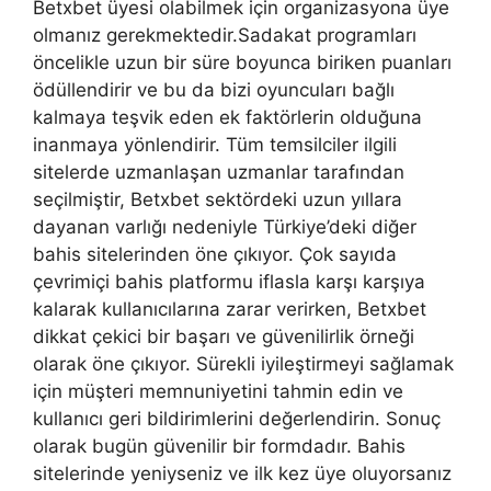
Betxbet üyesi olabilmek için organizasyona üye
olmanız gerekmektedir.Sadakat programları
öncelikle uzun bir süre boyunca biriken puanları
ödüllendirir ve bu da bizi oyuncuları bağlı
kalmaya teşvik eden ek faktörlerin olduğuna
inanmaya yönlendirir. Tüm temsilciler ilgili
sitelerde uzmanlaşan uzmanlar tarafından
seçilmiştir, Betxbet sektördeki uzun yıllara
dayanan varlığı nedeniyle Türkiye’deki diğer
bahis sitelerinden öne çıkıyor. Çok sayıda
çevrimiçi bahis platformu iflasla karşı karşıya
kalarak kullanıcılarına zarar verirken, Betxbet
dikkat çekici bir başarı ve güvenilirlik örneği
olarak öne çıkıyor. Sürekli iyileştirmeyi sağlamak
için müşteri memnuniyetini tahmin edin ve
kullanıcı geri bildirimlerini değerlendirin. Sonuç
olarak bugün güvenilir bir formdadır. Bahis
sitelerinde yeniyseniz ve ilk kez üye oluyorsanız