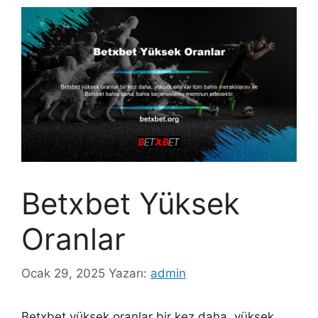
Betxbet Yüksek
Oranlar
Ocak 29, 2025
Yazarı:
admin
Betxbet yüksek oranlar bir kez daha, yüksek