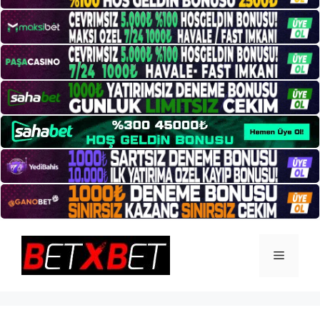
İçeriğe
atla
Menü