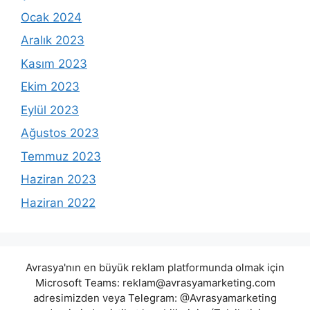
Ocak 2024
Aralık 2023
Kasım 2023
Ekim 2023
Eylül 2023
Ağustos 2023
Temmuz 2023
Haziran 2023
Haziran 2022
Avrasya'nın en büyük reklam platformunda olmak için
Microsoft Teams:
reklam@avrasyamarketing.com
adresimizden veya Telegram: @Avrasyamarketing