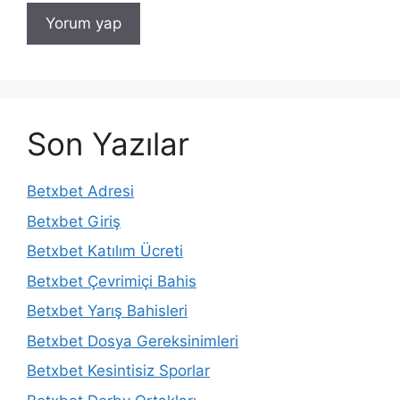
Son Yazılar
Betxbet Adresi
Betxbet Giriş
Betxbet Katılım Ücreti
Betxbet Çevrimiçi Bahis
Betxbet Yarış Bahisleri
Betxbet Dosya Gereksinimleri
Betxbet Kesintisiz Sporlar