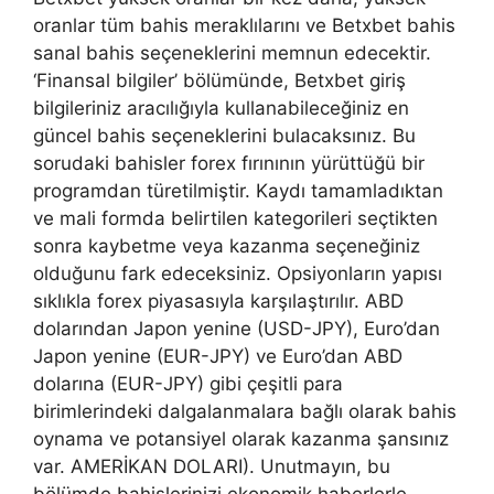
oranlar tüm bahis meraklılarını ve Betxbet bahis
sanal bahis seçeneklerini memnun edecektir.
‘Finansal bilgiler’ bölümünde, Betxbet giriş
bilgileriniz aracılığıyla kullanabileceğiniz en
güncel bahis seçeneklerini bulacaksınız. Bu
sorudaki bahisler forex fırınının yürüttüğü bir
programdan türetilmiştir. Kaydı tamamladıktan
ve mali formda belirtilen kategorileri seçtikten
sonra kaybetme veya kazanma seçeneğiniz
olduğunu fark edeceksiniz. Opsiyonların yapısı
sıklıkla forex piyasasıyla karşılaştırılır. ABD
dolarından Japon yenine (USD-JPY), Euro’dan
Japon yenine (EUR-JPY) ve Euro’dan ABD
dolarına (EUR-JPY) gibi çeşitli para
birimlerindeki dalgalanmalara bağlı olarak bahis
oynama ve potansiyel olarak kazanma şansınız
var. AMERİKAN DOLARI). Unutmayın, bu