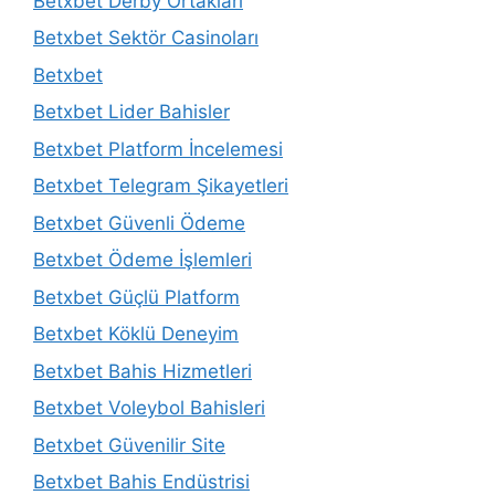
Betxbet Derby Ortakları
Betxbet Sektör Casinoları
Betxbet
Betxbet Lider Bahisler
Betxbet Platform İncelemesi
Betxbet Telegram Şikayetleri
Betxbet Güvenli Ödeme
Betxbet Ödeme İşlemleri
Betxbet Güçlü Platform
Betxbet Köklü Deneyim
Betxbet Bahis Hizmetleri
Betxbet Voleybol Bahisleri
Betxbet Güvenilir Site
Betxbet Bahis Endüstrisi