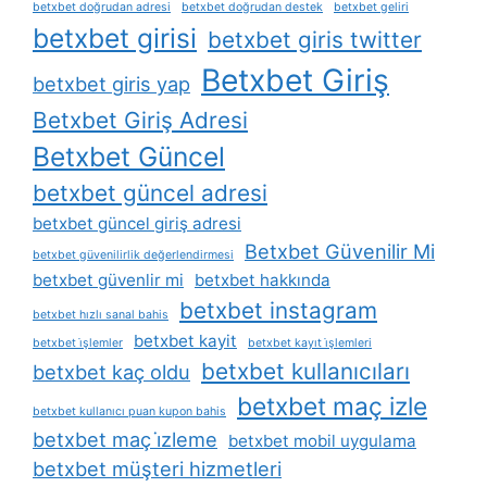
betxbet doğrudan adresi
betxbet doğrudan destek
betxbet geliri
betxbet girisi
betxbet giris twitter
Betxbet Giriş
betxbet giris yap
Betxbet Giriş Adresi
Betxbet Güncel
betxbet güncel adresi
betxbet güncel giriş adresi
Betxbet Güvenilir Mi
betxbet güvenilirlik değerlendirmesi
betxbet güvenlir mi
betxbet hakkında
betxbet instagram
betxbet hızlı sanal bahis
betxbet kayit
betxbet i̇şlemler
betxbet kayıt i̇şlemleri
betxbet kullanıcıları
betxbet kaç oldu
betxbet maç izle
betxbet kullanıcı puan kupon bahis
betxbet maç i̇zleme
betxbet mobil uygulama
betxbet müşteri hizmetleri