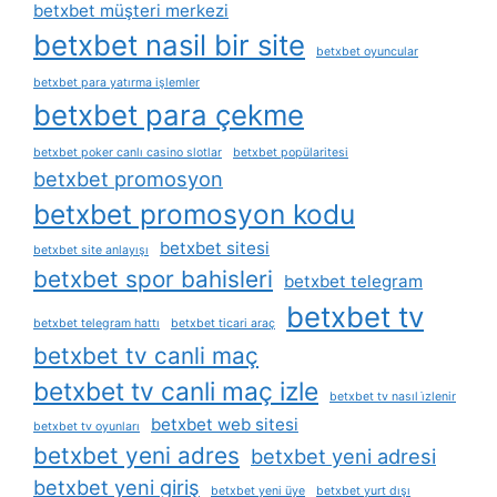
betxbet müşteri merkezi
betxbet nasil bir site
betxbet oyuncular
betxbet para yatırma işlemler
betxbet para çekme
betxbet poker canlı casino slotlar
betxbet popülaritesi
betxbet promosyon
betxbet promosyon kodu
betxbet sitesi
betxbet site anlayışı
betxbet spor bahisleri
betxbet telegram
betxbet tv
betxbet telegram hattı
betxbet ticari araç
betxbet tv canli maç
betxbet tv canli maç izle
betxbet tv nasıl i̇zlenir
betxbet web sitesi
betxbet tv oyunları
betxbet yeni adres
betxbet yeni adresi
betxbet yeni giriş
betxbet yeni üye
betxbet yurt dışı