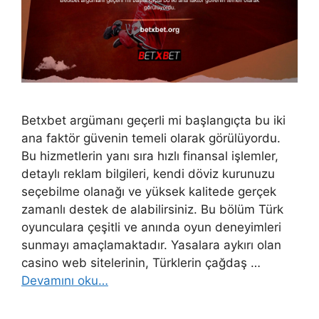
Betxbet argümanı geçerli mi başlangıçta bu iki
ana faktör güvenin temeli olarak görülüyordu.
Bu hizmetlerin yanı sıra hızlı finansal işlemler,
detaylı reklam bilgileri, kendi döviz kurunuzu
seçebilme olanağı ve yüksek kalitede gerçek
zamanlı destek de alabilirsiniz. Bu bölüm Türk
oyunculara çeşitli ve anında oyun deneyimleri
sunmayı amaçlamaktadır. Yasalara aykırı olan
casino web sitelerinin, Türklerin çağdaş …
Devamını oku…