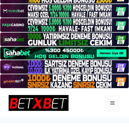
İçeriğe
atla
Menü