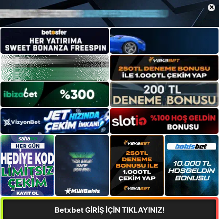
×
Betxbet GİRİŞ İÇİN TIKLAYINIZ!