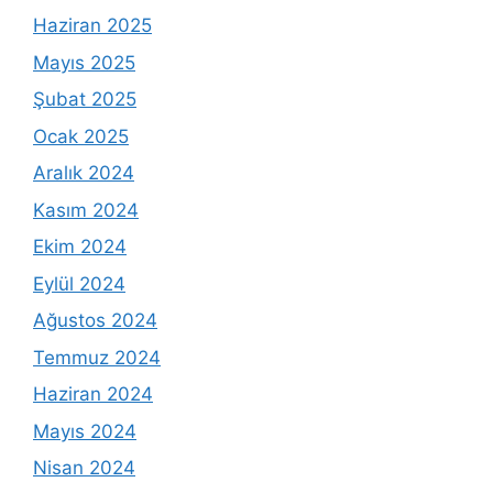
Haziran 2025
Mayıs 2025
Şubat 2025
Ocak 2025
Aralık 2024
Kasım 2024
Ekim 2024
Eylül 2024
Ağustos 2024
Temmuz 2024
Haziran 2024
Mayıs 2024
Nisan 2024