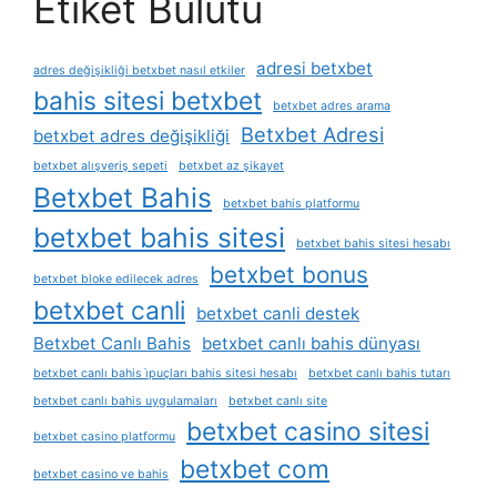
Etiket Bulutu
adresi betxbet
adres değişikliği betxbet nasıl etkiler
bahis sitesi betxbet
betxbet adres arama
Betxbet Adresi
betxbet adres değişikliği
betxbet alışveriş sepeti
betxbet az şikayet
Betxbet Bahis
betxbet bahis platformu
betxbet bahis sitesi
betxbet bahis sitesi hesabı
betxbet bonus
betxbet bloke edilecek adres
betxbet canli
betxbet canli destek
Betxbet Canlı Bahis
betxbet canlı bahis dünyası
betxbet canlı bahis i̇puçları bahis sitesi hesabı
betxbet canlı bahis tutarı
betxbet canlı bahis uygulamaları
betxbet canlı site
betxbet casino sitesi
betxbet casino platformu
betxbet com
betxbet casino ve bahis