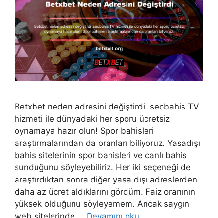
Betxbet neden adresini değiştirdi seobahis TV
hizmeti ile dünyadaki her sporu ücretsiz
oynamaya hazır olun! Spor bahisleri
araştırmalarından da oranları biliyoruz. Yasadışı
bahis sitelerinin spor bahisleri ve canlı bahis
sunduğunu söyleyebiliriz. Her iki seçeneği de
araştırdıktan sonra diğer yasa dışı adreslerden
daha az ücret aldıklarını gördüm. Faiz oranının
yüksek olduğunu söyleyemem. Ancak saygın
web sitelerinde …
Devamını oku…