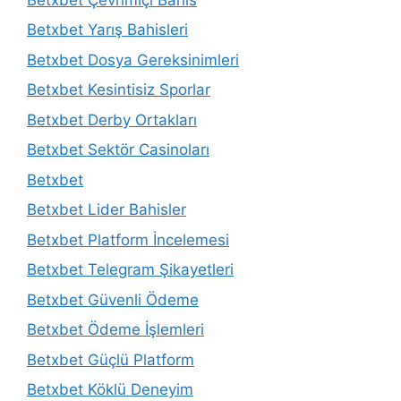
Betxbet Yarış Bahisleri
Betxbet Dosya Gereksinimleri
Betxbet Kesintisiz Sporlar
Betxbet Derby Ortakları
Betxbet Sektör Casinoları
Betxbet
Betxbet Lider Bahisler
Betxbet Platform İncelemesi
Betxbet Telegram Şikayetleri
Betxbet Güvenli Ödeme
Betxbet Ödeme İşlemleri
Betxbet Güçlü Platform
Betxbet Köklü Deneyim