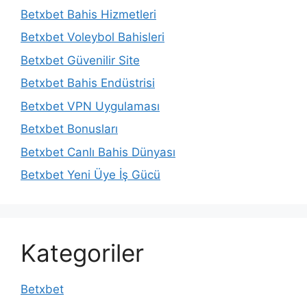
Betxbet Bahis Hizmetleri
Betxbet Voleybol Bahisleri
Betxbet Güvenilir Site
Betxbet Bahis Endüstrisi
Betxbet VPN Uygulaması
Betxbet Bonusları
Betxbet Canlı Bahis Dünyası
Betxbet Yeni Üye İş Gücü
Kategoriler
Betxbet