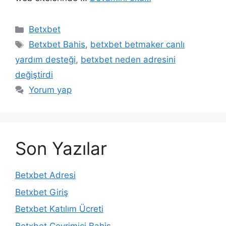
Kategoriler
Betxbet
Etiketler
Betxbet Bahis
,
betxbet betmaker canlı
yardım desteği
,
betxbet neden adresini
değiştirdi
Yorum yap
Son Yazılar
Betxbet Adresi
Betxbet Giriş
Betxbet Katılım Ücreti
Betxbet Çevrimiçi Bahis