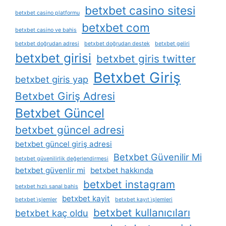
betxbet casino sitesi
betxbet casino platformu
betxbet com
betxbet casino ve bahis
betxbet doğrudan adresi
betxbet doğrudan destek
betxbet geliri
betxbet girisi
betxbet giris twitter
Betxbet Giriş
betxbet giris yap
Betxbet Giriş Adresi
Betxbet Güncel
betxbet güncel adresi
betxbet güncel giriş adresi
Betxbet Güvenilir Mi
betxbet güvenilirlik değerlendirmesi
betxbet güvenlir mi
betxbet hakkında
betxbet instagram
betxbet hızlı sanal bahis
betxbet kayit
betxbet i̇şlemler
betxbet kayıt i̇şlemleri
betxbet kullanıcıları
betxbet kaç oldu