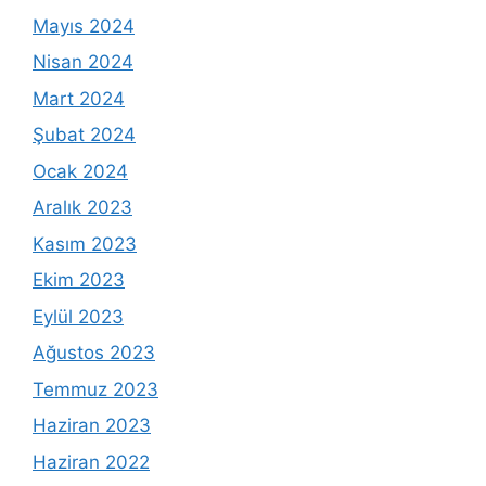
Mayıs 2024
Nisan 2024
Mart 2024
Şubat 2024
Ocak 2024
Aralık 2023
Kasım 2023
Ekim 2023
Eylül 2023
Ağustos 2023
Temmuz 2023
Haziran 2023
Haziran 2022