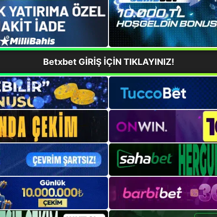
Betxbet GİRİŞ İÇİN TIKLAYINIZ!