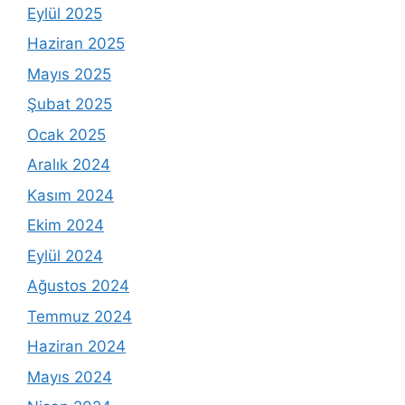
Eylül 2025
Haziran 2025
Mayıs 2025
Şubat 2025
Ocak 2025
Aralık 2024
Kasım 2024
Ekim 2024
Eylül 2024
Ağustos 2024
Temmuz 2024
Haziran 2024
Mayıs 2024