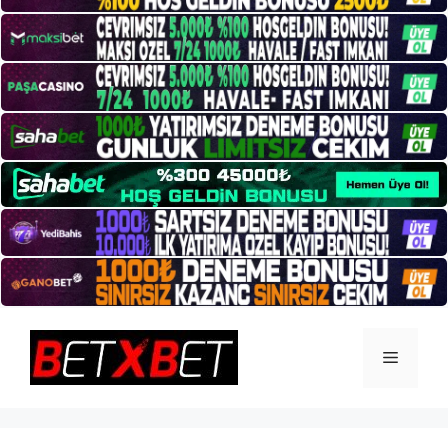
İçeriğe
atla
Menü