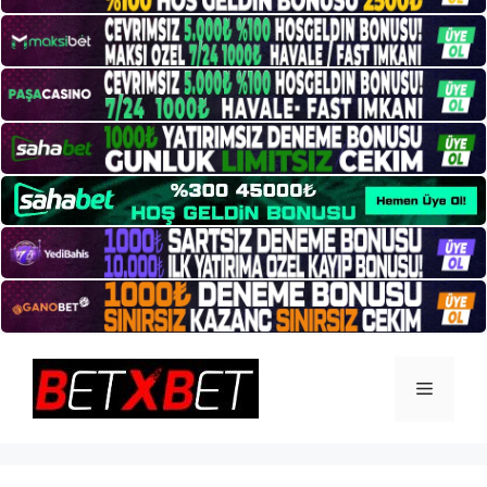
İçeriğe
atla
Menü