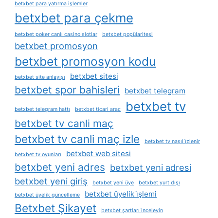
betxbet para yatırma işlemler
betxbet para çekme
betxbet poker canlı casino slotlar
betxbet popülaritesi
betxbet promosyon
betxbet promosyon kodu
betxbet sitesi
betxbet site anlayışı
betxbet spor bahisleri
betxbet telegram
betxbet tv
betxbet telegram hattı
betxbet ticari araç
betxbet tv canli maç
betxbet tv canli maç izle
betxbet tv nasıl i̇zlenir
betxbet web sitesi
betxbet tv oyunları
betxbet yeni adres
betxbet yeni adresi
betxbet yeni giriş
betxbet yeni üye
betxbet yurt dışı
betxbet üyelik i̇şlemi
betxbet üyelik güncelleme
Betxbet Şikayet
betxbet şartları i̇nceleyin