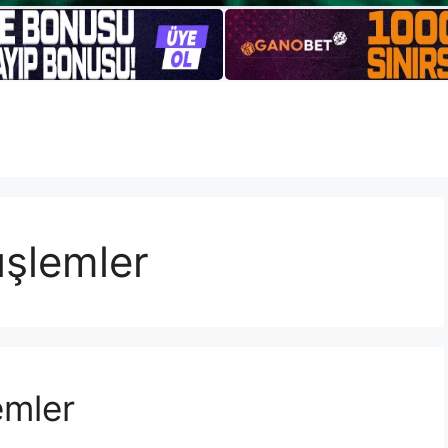
̇şlemler
emler