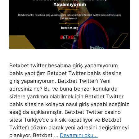
Betxbet twitter hesabına giriş yapamıyorum
bahis yaptığım Betxbet Twitter bahis sitesine
giriş yapamıyorum. Betxbet Twitter’ı Yeni
adresiniz ne? Bu ve buna benzer konularda
sizlere yardımcı olabilmek için Betxbet Twitter
bahis sitesine kolayca nasıl giriş yapabileceğiniz
aşağıda açıklanmıştır. Betxbet Twitter casino
sitesi Türkiye’de sık sık kapatılıyor ve Betxbet
Twitter’ı çözüm olarak yeni adresini değiştirmeyi
planlıyor. Betxbet …
Devamını oku…