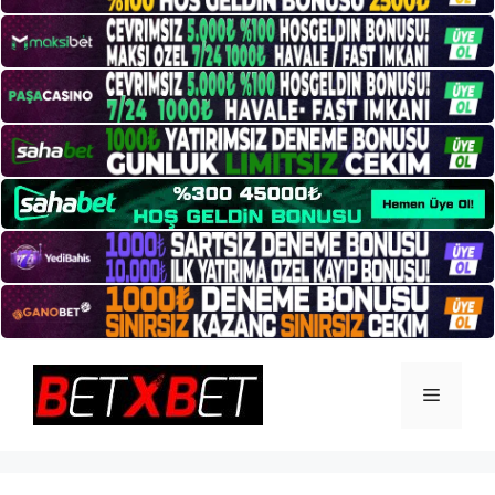
İçeriğe
atla
Menü