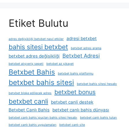
Etiket Bulutu
adresi betxbet
adres değişikliği betxbet nasıl etkiler
bahis sitesi betxbet
betxbet adres arama
Betxbet Adresi
betxbet adres değişikliği
betxbet alışveriş sepeti
betxbet az şikayet
Betxbet Bahis
betxbet bahis platformu
betxbet bahis sitesi
betxbet bahis sitesi hesabı
betxbet bonus
betxbet bloke edilecek adres
betxbet canli
betxbet canli destek
Betxbet Canlı Bahis
betxbet canlı bahis dünyası
betxbet canlı bahis i̇puçları bahis sitesi hesabı
betxbet canlı bahis tutarı
betxbet canlı bahis uygulamaları
betxbet canlı site