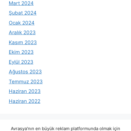
Mart 2024
Şubat 2024
Ocak 2024
Aralık 2023
Kasım 2023
Ekim 2023
Eylül 2023
Ağustos 2023
Temmuz 2023
Haziran 2023
Haziran 2022
Avrasya'nın en büyük reklam platformunda olmak için