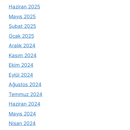
Haziran 2025
Mayıs 2025
Şubat 2025
Ocak 2025
Aralık 2024
Kasım 2024
Ekim 2024
Eylül 2024
Ağustos 2024
Temmuz 2024
Haziran 2024
Mayıs 2024
Nisan 2024