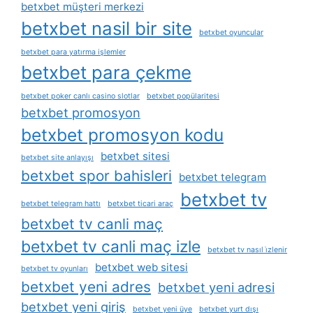
betxbet müşteri merkezi
betxbet nasil bir site
betxbet oyuncular
betxbet para yatırma işlemler
betxbet para çekme
betxbet poker canlı casino slotlar
betxbet popülaritesi
betxbet promosyon
betxbet promosyon kodu
betxbet sitesi
betxbet site anlayışı
betxbet spor bahisleri
betxbet telegram
betxbet tv
betxbet telegram hattı
betxbet ticari araç
betxbet tv canli maç
betxbet tv canli maç izle
betxbet tv nasıl i̇zlenir
betxbet web sitesi
betxbet tv oyunları
betxbet yeni adres
betxbet yeni adresi
betxbet yeni giriş
betxbet yeni üye
betxbet yurt dışı