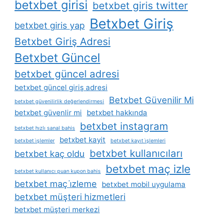
betxbet girisi
betxbet giris twitter
Betxbet Giriş
betxbet giris yap
Betxbet Giriş Adresi
Betxbet Güncel
betxbet güncel adresi
betxbet güncel giriş adresi
Betxbet Güvenilir Mi
betxbet güvenilirlik değerlendirmesi
betxbet güvenlir mi
betxbet hakkında
betxbet instagram
betxbet hızlı sanal bahis
betxbet kayit
betxbet i̇şlemler
betxbet kayıt i̇şlemleri
betxbet kullanıcıları
betxbet kaç oldu
betxbet maç izle
betxbet kullanıcı puan kupon bahis
betxbet maç i̇zleme
betxbet mobil uygulama
betxbet müşteri hizmetleri
betxbet müşteri merkezi