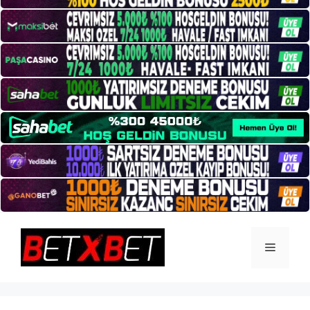
İçeriğe
atla
Menü