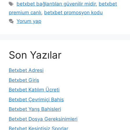
Etiketler
betxbet bağlantıları güvenilir midir
,
betxbet
premium canlı
,
betxbet promosyon kodu
Yorum yap
Son Yazılar
Betxbet Adresi
Betxbet Giriş
Betxbet Katılım Ücreti
Betxbet Çevrimiçi Bahis
Betxbet Yarış Bahisleri
Betxbet Dosya Gereksinimleri
Betxbet Kesintisiz Sporlar