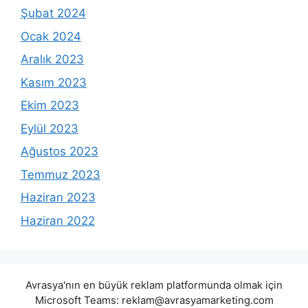
Şubat 2024
Ocak 2024
Aralık 2023
Kasım 2023
Ekim 2023
Eylül 2023
Ağustos 2023
Temmuz 2023
Haziran 2023
Haziran 2022
Avrasya'nın en büyük reklam platformunda olmak için
Microsoft Teams:
reklam@avrasyamarketing.com