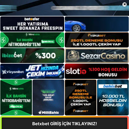
×
Betxbet GİRİŞ İÇİN TIKLAYINIZ!