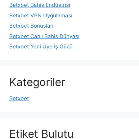
Betxbet Bahis Endüstrisi
Betxbet VPN Uygulaması
Betxbet Bonusları
Betxbet Canlı Bahis Dünyası
Betxbet Yeni Üye İş Gücü
Kategoriler
Betxbet
Etiket Bulutu