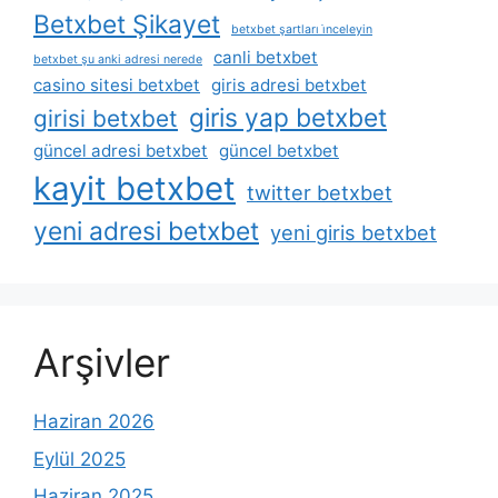
Betxbet Şikayet
betxbet şartları i̇nceleyin
canli betxbet
betxbet şu anki adresi nerede
casino sitesi betxbet
giris adresi betxbet
giris yap betxbet
girisi betxbet
güncel adresi betxbet
güncel betxbet
kayit betxbet
twitter betxbet
yeni adresi betxbet
yeni giris betxbet
Arşivler
Haziran 2026
Eylül 2025
Haziran 2025