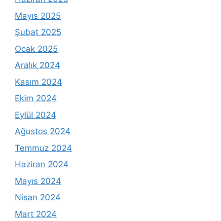
Mayıs 2025
Şubat 2025
Ocak 2025
Aralık 2024
Kasım 2024
Ekim 2024
Eylül 2024
Ağustos 2024
Temmuz 2024
Haziran 2024
Mayıs 2024
Nisan 2024
Mart 2024