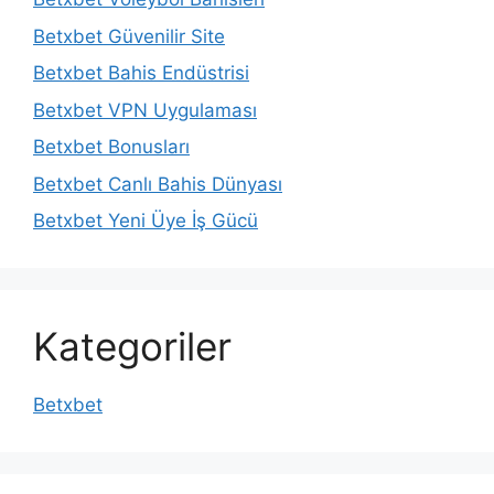
Betxbet Güvenilir Site
Betxbet Bahis Endüstrisi
Betxbet VPN Uygulaması
Betxbet Bonusları
Betxbet Canlı Bahis Dünyası
Betxbet Yeni Üye İş Gücü
Kategoriler
Betxbet