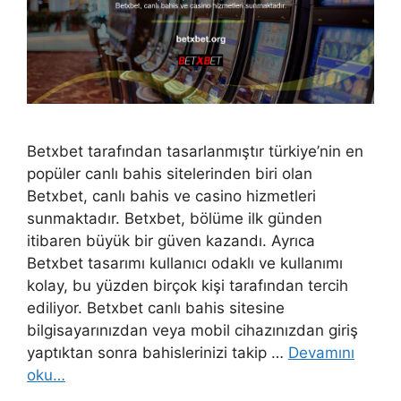
Betxbet tarafından tasarlanmıştır türkiye’nin en
popüler canlı bahis sitelerinden biri olan
Betxbet, canlı bahis ve casino hizmetleri
sunmaktadır. Betxbet, bölüme ilk günden
itibaren büyük bir güven kazandı. Ayrıca
Betxbet tasarımı kullanıcı odaklı ve kullanımı
kolay, bu yüzden birçok kişi tarafından tercih
ediliyor. Betxbet canlı bahis sitesine
bilgisayarınızdan veya mobil cihazınızdan giriş
yaptıktan sonra bahislerinizi takip …
Devamını
oku…