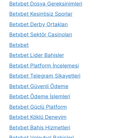
Betxbet Dosya Gereksinimleri
Betxbet Kesintisiz Sporlar
Betxbet Derby Ortakları
Betxbet Sektör Casinoları
Betxbet
Betxbet Lider Bahisler
Betxbet Platform İncelemesi
Betxbet Telegram Şikayetleri
Betxbet Güvenli Ödeme
Betxbet Ödeme İşlemleri
Betxbet Güçlü Platform
Betxbet Köklü Deneyim
Betxbet Bahis Hizmetleri
Betxbet Voleybol Bahisleri