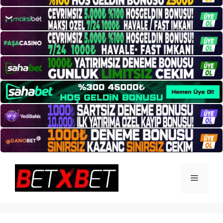
İçeriğe
atla
Menü