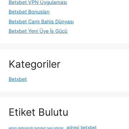
Betxbet VPN Uygulaması
Betxbet Bonusları
Betxbet Canlı Bahis Dünyası
Betxbet Yeni Üye İş Gücü
Kategoriler
Betxbet
Etiket Bulutu
adresi betxbet
adres değişikliği betxbet nasıl etkiler