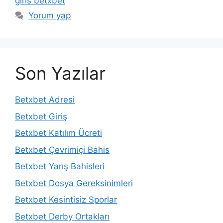
giris betxbet
Yorum yap
Son Yazılar
Betxbet Adresi
Betxbet Giriş
Betxbet Katılım Ücreti
Betxbet Çevrimiçi Bahis
Betxbet Yarış Bahisleri
Betxbet Dosya Gereksinimleri
Betxbet Kesintisiz Sporlar
Betxbet Derby Ortakları