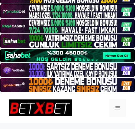
İçeriğe
atla
Menü