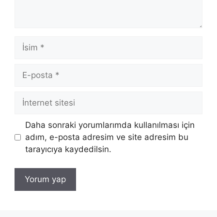
İsim
E-
posta
İnternet
sitesi
Daha sonraki yorumlarımda kullanılması için
adım, e-posta adresim ve site adresim bu
tarayıcıya kaydedilsin.