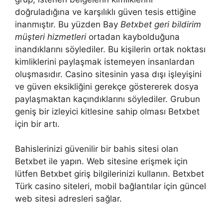
doğruladığına ve karşılıklı güven tesis ettiğine
inanmıştır. Bu yüzden Bay
Betxbet geri bildirim
müşteri hizmetleri
ortadan kaybolduğuna
inandıklarını söylediler. Bu kişilerin ortak noktası
kimliklerini paylaşmak istemeyen insanlardan
oluşmasıdır. Casino sitesinin yasa dışı işleyişini
ve güven eksikliğini gerekçe göstererek dosya
paylaşmaktan kaçındıklarını söylediler. Grubun
geniş bir izleyici kitlesine sahip olması Betxbet
için bir artı.
Bahislerinizi güvenilir bir bahis sitesi olan
Betxbet ile yapın. Web sitesine erişmek için
lütfen Betxbet giriş bilgilerinizi kullanın. Betxbet
Türk casino siteleri, mobil bağlantılar için güncel
web sitesi adresleri sağlar.