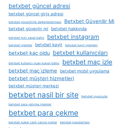
betxbet güncel adresi
betxbet güncel giriş adresi
Betxbet Güvenilir Mi
betxbet güvenilirlik değerlendirmesi
betxbet güvenlir mi
betxbet hakkında
betxbet instagram
betxbet hızlı sanal bahis
betxbet kayit
betxbet i̇şlemler
betxbet kayıt i̇şlemleri
betxbet kullanıcıları
betxbet kaç oldu
betxbet maç izle
betxbet kullanıcı puan kupon bahis
betxbet maç i̇zleme
betxbet mobil uygulama
betxbet müşteri hizmetleri
betxbet müşteri merkezi
betxbet nasil bir site
betxbet oyuncular
betxbet para yatırma işlemler
betxbet para çekme
betxbet poker canlı casino slotlar
betxbet popülaritesi