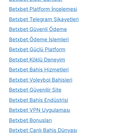
Betxbet Platform İncelemesi
Betxbet Telegram Şikayetleri
Betxbet Güvenli Ödeme
Betxbet Ödeme İşlemleri
Betxbet Güçlü Platform
Betxbet Köklü Deneyim
Betxbet Bahis Hizmetleri
Betxbet Voleybol Bahisleri
Betxbet Güvenilir Site
Betxbet Bahis Endüstrisi
Betxbet VPN Uygulaması
Betxbet Bonusları
Betxbet Canlı Bahis Dünyası