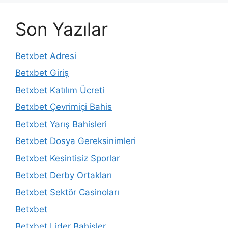
Son Yazılar
Betxbet Adresi
Betxbet Giriş
Betxbet Katılım Ücreti
Betxbet Çevrimiçi Bahis
Betxbet Yarış Bahisleri
Betxbet Dosya Gereksinimleri
Betxbet Kesintisiz Sporlar
Betxbet Derby Ortakları
Betxbet Sektör Casinoları
Betxbet
Betxbet Lider Bahisler