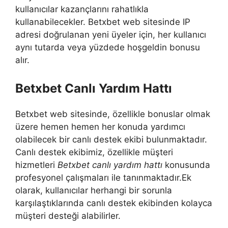
kullanıcılar kazançlarını rahatlıkla
kullanabilecekler. Betxbet web sitesinde IP
adresi doğrulanan yeni üyeler için, her kullanıcı
aynı tutarda veya yüzdede hoşgeldin bonusu
alır.
Betxbet Canlı Yardım Hattı
Betxbet web sitesinde, özellikle bonuslar olmak
üzere hemen hemen her konuda yardımcı
olabilecek bir canlı destek ekibi bulunmaktadır.
Canlı destek ekibimiz, özellikle müşteri
hizmetleri
Betxbet canlı yardım hattı
konusunda
profesyonel çalışmaları ile tanınmaktadır.Ek
olarak, kullanıcılar herhangi bir sorunla
karşılaştıklarında canlı destek ekibinden kolayca
müşteri desteği alabilirler.