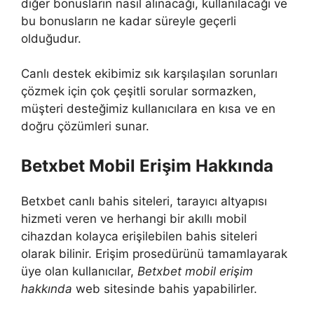
diğer bonusların nasıl alınacağı, kullanılacağı ve
bu bonusların ne kadar süreyle geçerli
olduğudur.
Canlı destek ekibimiz sık karşılaşılan sorunları
çözmek için çok çeşitli sorular sormazken,
müşteri desteğimiz kullanıcılara en kısa ve en
doğru çözümleri sunar.
Betxbet Mobil Erişim Hakkında
Betxbet canlı bahis siteleri, tarayıcı altyapısı
hizmeti veren ve herhangi bir akıllı mobil
cihazdan kolayca erişilebilen bahis siteleri
olarak bilinir. Erişim prosedürünü tamamlayarak
üye olan kullanıcılar,
Betxbet mobil erişim
hakkında
web sitesinde bahis yapabilirler.