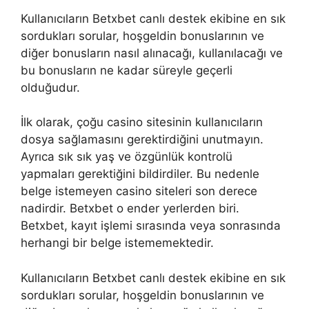
Kullanıcıların Betxbet canlı destek ekibine en sık
sordukları sorular, hoşgeldin bonuslarının ve
diğer bonusların nasıl alınacağı, kullanılacağı ve
bu bonusların ne kadar süreyle geçerli
olduğudur.
İlk olarak, çoğu casino sitesinin kullanıcıların
dosya sağlamasını gerektirdiğini unutmayın.
Ayrıca sık sık yaş ve özgünlük kontrolü
yapmaları gerektiğini bildirdiler. Bu nedenle
belge istemeyen casino siteleri son derece
nadirdir. Betxbet o ender yerlerden biri.
Betxbet, kayıt işlemi sırasında veya sonrasında
herhangi bir belge istememektedir.
Kullanıcıların Betxbet canlı destek ekibine en sık
sordukları sorular, hoşgeldin bonuslarının ve