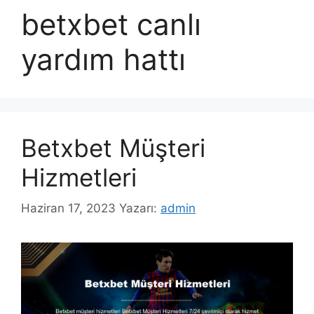
betxbet canlı
yardım hattı
Betxbet Müşteri
Hizmetleri
Haziran 17, 2023
Yazarı:
admin