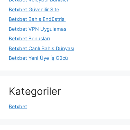
Betxbet Güvenilir Site
Betxbet Bahis Endüstrisi
Betxbet VPN Uygulaması
Betxbet Bonusları
Betxbet Canlı Bahis Dünyası
Betxbet Yeni Üye İş Gücü
Kategoriler
Betxbet