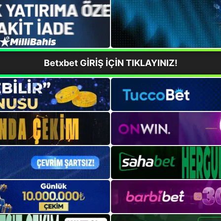
Betxbet GİRİŞ İÇİN TIKLAYINIZ!