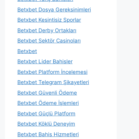
Betxbet Dosya Gereksinimleri
Betxbet Kesintisiz Sporlar
Betxbet Derby Ortakları
Betxbet Sektör Casinoları
Betxbet
Betxbet Lider Bahisler
Betxbet Platform İncelemesi
Betxbet Telegram Şikayetleri
Betxbet Güvenli Ödeme
Betxbet Ödeme İşlemleri
Betxbet Güçlü Platform
Betxbet Köklü Deneyim
Betxbet Bahis Hizmetleri