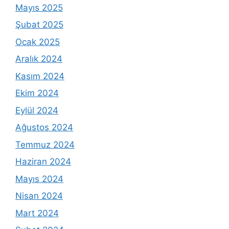
Mayıs 2025
Şubat 2025
Ocak 2025
Aralık 2024
Kasım 2024
Ekim 2024
Eylül 2024
Ağustos 2024
Temmuz 2024
Haziran 2024
Mayıs 2024
Nisan 2024
Mart 2024