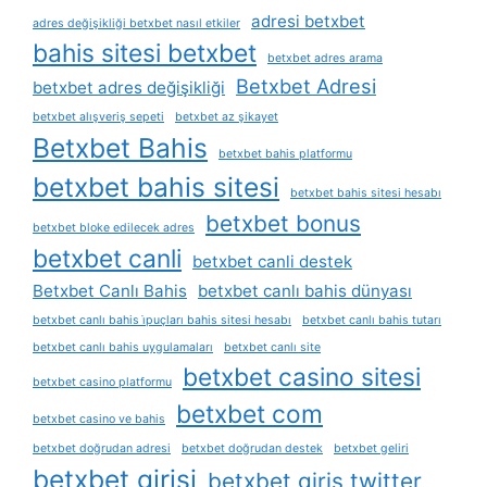
adresi betxbet
adres değişikliği betxbet nasıl etkiler
bahis sitesi betxbet
betxbet adres arama
Betxbet Adresi
betxbet adres değişikliği
betxbet alışveriş sepeti
betxbet az şikayet
Betxbet Bahis
betxbet bahis platformu
betxbet bahis sitesi
betxbet bahis sitesi hesabı
betxbet bonus
betxbet bloke edilecek adres
betxbet canli
betxbet canli destek
Betxbet Canlı Bahis
betxbet canlı bahis dünyası
betxbet canlı bahis i̇puçları bahis sitesi hesabı
betxbet canlı bahis tutarı
betxbet canlı bahis uygulamaları
betxbet canlı site
betxbet casino sitesi
betxbet casino platformu
betxbet com
betxbet casino ve bahis
betxbet doğrudan adresi
betxbet doğrudan destek
betxbet geliri
betxbet girisi
betxbet giris twitter