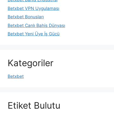
Betxbet VPN Uygulaması
Betxbet Bonusları
Betxbet Canlı Bahis Dünyası
Betxbet Yeni Üye İş Gücü
Kategoriler
Betxbet
Etiket Bulutu