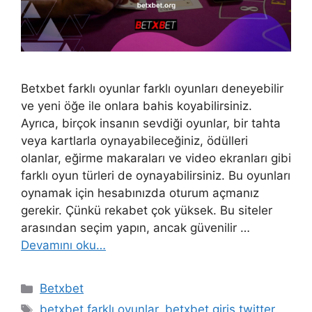
Betxbet farklı oyunlar farklı oyunları deneyebilir
ve yeni öğe ile onlara bahis koyabilirsiniz.
Ayrıca, birçok insanın sevdiği oyunlar, bir tahta
veya kartlarla oynayabileceğiniz, ödülleri
olanlar, eğirme makaraları ve video ekranları gibi
farklı oyun türleri de oynayabilirsiniz. Bu oyunları
oynamak için hesabınızda oturum açmanız
gerekir. Çünkü rekabet çok yüksek. Bu siteler
arasından seçim yapın, ancak güvenilir …
Devamını oku…
Kategoriler
Betxbet
Etiketler
betxbet farklı oyunlar
,
betxbet giris twitter
,